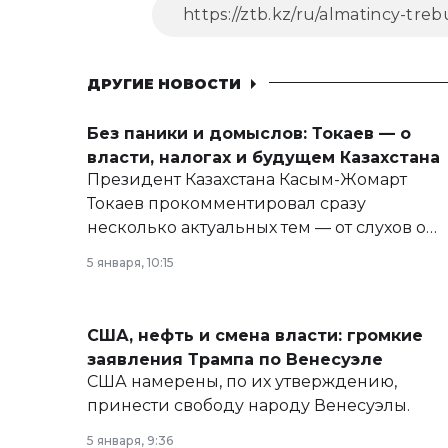
ДРУГИЕ НОВОСТИ
Без паники и домыслов: Токаев — о
власти, налогах и будущем Казахстана
Президент Казахстана Касым-Жомарт
Токаев прокомментировал сразу
несколько актуальных тем — от слухов о
политических реформах до вопросов
5 января, 10:15
армии, экономики и личного здоровья.
США, нефть и смена власти: громкие
заявления Трампа по Венесуэле
США намерены, по их утверждению,
принести свободу народу Венесуэлы.
5 января, 9:36