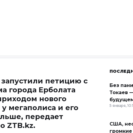
ПОСЛЕД
запустили петицию с
Без пан
а города Ерболата
Токаев —
 приходом нового
будущем
у мегаполиса и его
5 января, 10:
ольше, передает
 ZTB.kz.
США, неф
громкие