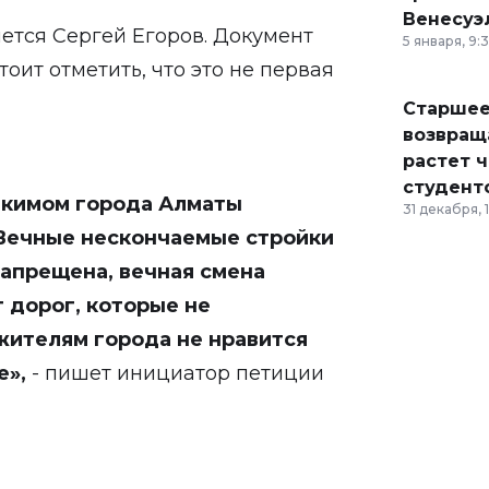
Венесуэ
ется Сергей Егоров. Документ
5 января, 9:
оит отметить, что это не первая
Старшее
возвраща
растет 
студент
акимом города Алматы
31 декабря, 
 Вечные нескончаемые стройки
запрещена, вечная смена
 дорог, которые не
жителям города не нравится
е
»,
- пишет инициатор петиции