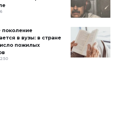
ле
36
 поколение
ется в вузы: в стране
число пожилых
ов
12:50