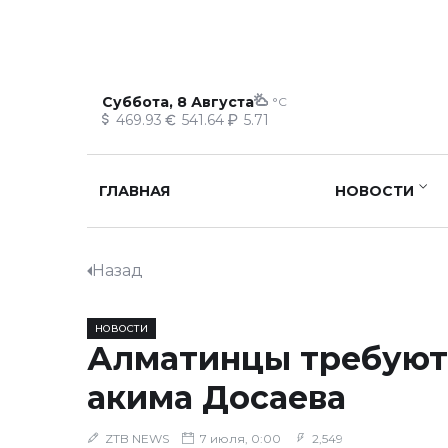
Суббота, 8 Августа
°C
469.93
541.64
5.71
ГЛАВНАЯ
НОВОСТИ
Назад
НОВОСТИ
Алматинцы требуют
акима Досаева
ZTB NEWS
7 июля, 0:00
2,549