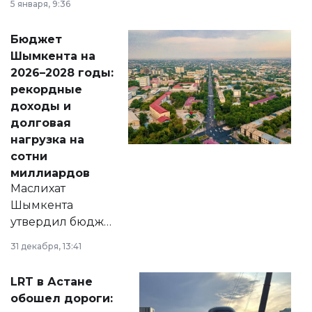
5 января, 9:36
принести
свободу
Бюджет
народу
Шымкента на
Венесуэлы.
2026–2028 годы:
рекордные
доходы и
долговая
нагрузка на
сотни
миллиардов
Маслихат
Шымкента
утвердил бюджет
города на 2026–
31 декабря, 13:41
2028 годы.
Соответствующий
LRT в Астане
документ
обошел дороги:
появился в базе