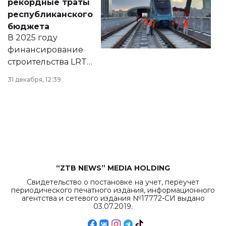
рекордные траты
нормативных
республиканского
правовых актов и
бюджета
на сайте маслихат
В 2025 году
города.
финансирование
строительства LRT
в Астане из
31 декабря, 12:39
республиканского
бюджета достигло
рекордных
объемов.
“ZTB NEWS” MEDIA HOLDING
Свидетельство о постановке на учет, переучет
периодического печатного издания, информационного
агентства и сетевого издания №17772-СИ выдано
03.07.2019.