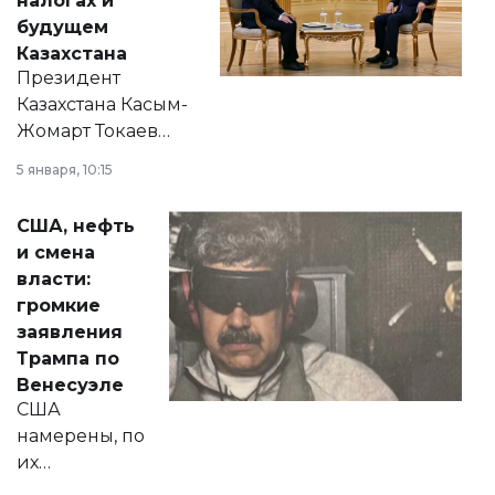
налогах и
будущем
Казахстана
Президент
Казахстана Касым-
Жомарт Токаев
прокомментировал
5 января, 10:15
сразу несколько
актуальных тем —
США, нефть
от слухов о
и смена
политических
власти:
реформах до
громкие
вопросов армии,
заявления
экономики и
Трампа по
личного здоровья.
Венесуэле
США
намерены, по
их
утверждению,