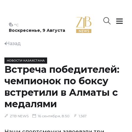
°C
Воскресенье, 9 Августа
Назад
НОВОСТИ КАЗАХСТАНА
Встреча победителей:
чемпионок по боксу
встретили в Алматы с
медалями
ZTB NEWS
16 сентября, 8:50
1,567
Наши спортсменки завоевали три