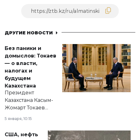
ДРУГИЕ НОВОСТИ
Без паники и
домыслов: Токаев
— о власти,
налогах и
будущем
Казахстана
Президент
Казахстана Касым-
Жомарт Токаев
прокомментировал
5 января, 10:15
сразу несколько
актуальных тем —
США, нефть
от слухов о