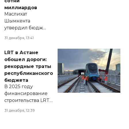
сотни
миллиардов
Маслихат
Шымкента
утвердил бюджет
города на 2026–
31 декабря, 13:41
2028 годы.
Соответствующий
LRT в Астане
документ
обошел дороги:
появился в базе
рекордные траты
нормативных
республиканского
правовых актов и
бюджета
на сайте маслихат
В 2025 году
города.
финансирование
строительства LRT
в Астане из
31 декабря, 12:39
республиканского
бюджета достигло
рекордных