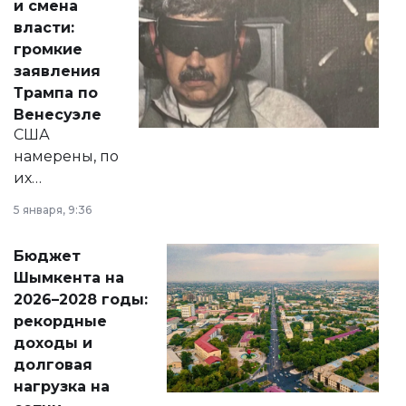
и смена
политических
власти:
реформах до
громкие
вопросов армии,
заявления
экономики и
Трампа по
личного здоровья.
Венесуэле
США
намерены, по
их
утверждению,
5 января, 9:36
принести
свободу
Бюджет
народу
Шымкента на
Венесуэлы.
2026–2028 годы:
рекордные
доходы и
долговая
нагрузка на