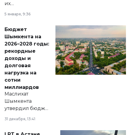
их
утверждению,
5 января, 9:36
принести
свободу
Бюджет
народу
Шымкента на
Венесуэлы.
2026–2028 годы:
рекордные
доходы и
долговая
нагрузка на
сотни
миллиардов
Маслихат
Шымкента
утвердил бюджет
города на 2026–
31 декабря, 13:41
2028 годы.
Соответствующий
LRT в Астане