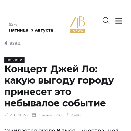
°C
Пятница, 7 Августа
Назад
НОВОСТИ
Концерт Джей Ло:
какую выгоду городу
принесет это
небывалое событие
ZTB NEWS
13 июня, 15:50
2,490
Ожидается около 8 тысяч иностранцев