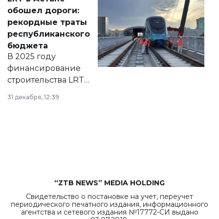
документ
обошел дороги:
появился в базе
рекордные траты
нормативных
республиканского
правовых актов и
бюджета
на сайте маслихат
В 2025 году
города.
финансирование
строительства LRT
в Астане из
31 декабря, 12:39
республиканского
бюджета достигло
рекордных
объемов.
“ZTB NEWS” MEDIA HOLDING
Свидетельство о постановке на учет, переучет
периодического печатного издания, информационного
агентства и сетевого издания №17772-СИ выдано