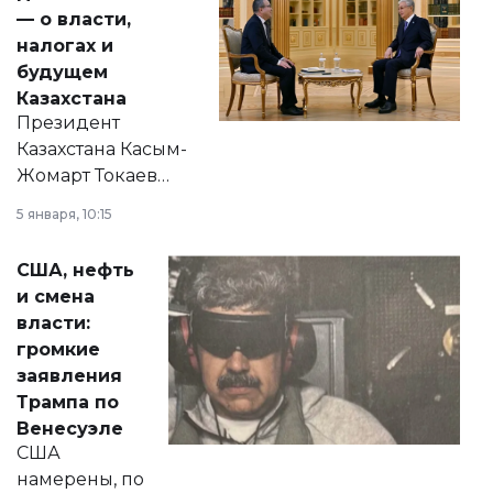
— о власти,
налогах и
будущем
Казахстана
Президент
Казахстана Касым-
Жомарт Токаев
прокомментировал
5 января, 10:15
сразу несколько
актуальных тем —
США, нефть
от слухов о
и смена
политических
власти:
реформах до
громкие
вопросов армии,
заявления
экономики и
Трампа по
личного здоровья.
Венесуэле
США
намерены, по