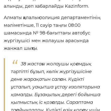
алынды, деп хабарлайды
Kazinform
.
Алматы қалалық полиция департаментінің
мәліметінше, 11 сәуір таңғы 08:00
шамасында № 98-бағыттағы автобус
жүргізушісі мен жолаушы арасында
жанжал шықты.
38 жастағы жолаушы қоғамдық
тәртіпті бұзып, көлік жүргізушісіне
дене жарақатын салған. Күдікті
ұсталып, уақытша ұстау изоляторына
қамалды. Бұзақылық дерегі бойынша
қылмыстық іс қозғалды. Сараптама
тағайындалды. Күдікті өзін қорғау үшін