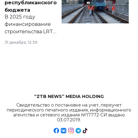
республиканского
правовых актов и
бюджета
на сайте маслихат
В 2025 году
города.
финансирование
строительства LRT
в Астане из
31 декабря, 12:39
республиканского
бюджета достигло
рекордных
объемов.
“ZTB NEWS” MEDIA HOLDING
Свидетельство о постановке на учет, переучет
периодического печатного издания, информационного
агентства и сетевого издания №17772-СИ выдано
03.07.2019.