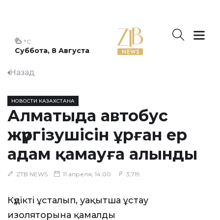
°C
Суббота, 8 Августа
Назад
НОВОСТИ КАЗАХСТАНА
Алматыда автобус
жүргізушісін ұрған ер
адам қамауға алынды
ZTB NEWS
11 апреля, 14:00
3,719
Күдікті ұсталып, уақытша ұстау
изоляторына қамалды