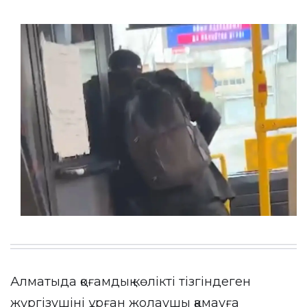
Алматыда қоғамдық көлікті тізгіндеген
жүргізушіні ұрған жолаушы қамауға