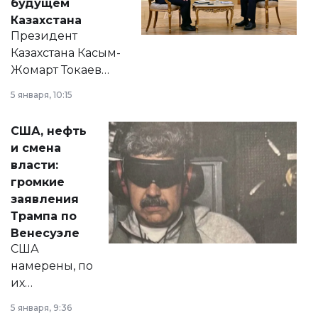
будущем
Казахстана
Президент
Казахстана Касым-
Жомарт Токаев
прокомментировал
5 января, 10:15
сразу несколько
актуальных тем —
США, нефть
от слухов о
и смена
политических
власти:
реформах до
громкие
вопросов армии,
заявления
экономики и
Трампа по
личного здоровья.
Венесуэле
США
намерены, по
их
утверждению,
5 января, 9:36
принести