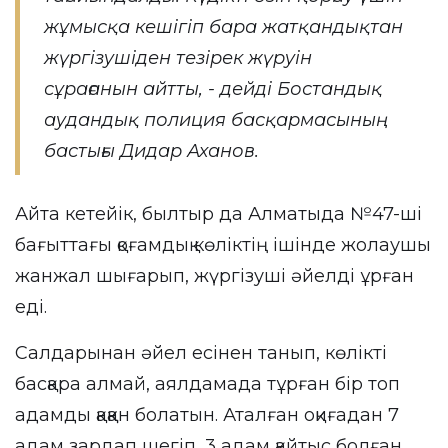
жұмысқа кешігіп бара жатқандықтан
жүргізушіден тезірек жүруін
сұрағанын айтты, - дейді Бостандық
аудандық полиция басқармасының
бастығы Дидар Аханов.
Айта кетейік, былтыр да Алматыда №47-ші
бағыттағы қоғамдық көліктің ішінде жолаушы
жанжал шығарып, жүргізуші әйелді ұрған
еді.
Салдарынан әйел есінен танып, көлікті
басқара алмай, аялдамада тұрған бір топ
адамды қаққан болатын. Аталған оқиғадан 7
адам зардап шегіп, 3 адам қайтыс болған.