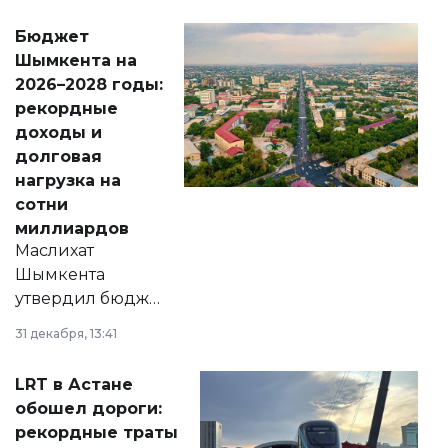
свободу
Бюджет
народу
Шымкента на
Венесуэлы.
2026–2028 годы:
рекордные
доходы и
долговая
нагрузка на
сотни
миллиардов
Маслихат
Шымкента
утвердил бюджет
города на 2026–
31 декабря, 13:41
2028 годы.
Соответствующий
LRT в Астане
документ
обошел дороги:
появился в базе
рекордные траты
нормативных