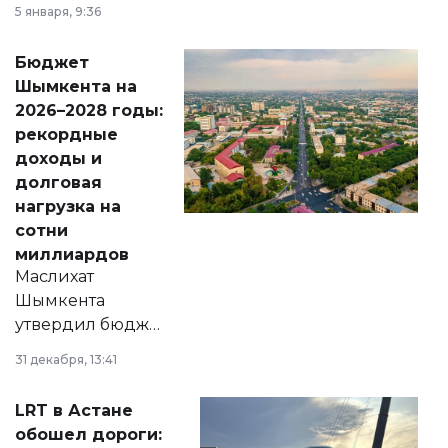
утверждению,
5 января, 9:36
принести
свободу
Бюджет
народу
Шымкента на
Венесуэлы.
2026–2028 годы:
рекордные
доходы и
долговая
нагрузка на
сотни
миллиардов
Маслихат
Шымкента
утвердил бюджет
города на 2026–
31 декабря, 13:41
2028 годы.
Соответствующий
LRT в Астане
документ
обошел дороги:
появился в базе