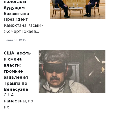
налогах и
будущем
Казахстана
Президент
Казахстана Касым-
Жомарт Токаев
прокомментировал
5 января, 10:15
сразу несколько
актуальных тем —
США, нефть
от слухов о
и смена
политических
власти:
реформах до
громкие
вопросов армии,
заявления
экономики и
Трампа по
личного здоровья.
Венесуэле
США
намерены, по
их