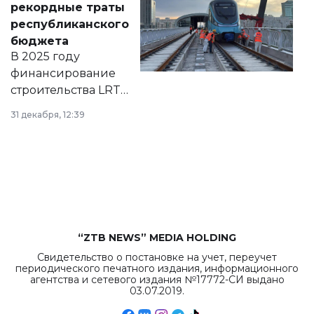
рекордные траты
нормативных
республиканского
правовых актов и
бюджета
на сайте маслихат
В 2025 году
города.
финансирование
строительства LRT
в Астане из
31 декабря, 12:39
республиканского
бюджета достигло
рекордных
объемов.
“ZTB NEWS” MEDIA HOLDING
Свидетельство о постановке на учет, переучет
периодического печатного издания, информационного
агентства и сетевого издания №17772-СИ выдано
03.07.2019.