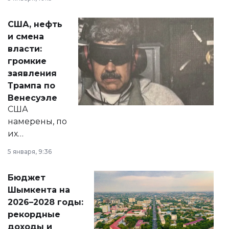
сразу несколько
актуальных тем —
США, нефть
от слухов о
и смена
политических
власти:
реформах до
громкие
вопросов армии,
заявления
экономики и
Трампа по
личного здоровья.
Венесуэле
США
намерены, по
их
утверждению,
5 января, 9:36
принести
свободу
Бюджет
народу
Шымкента на
Венесуэлы.
2026–2028 годы:
рекордные
доходы и