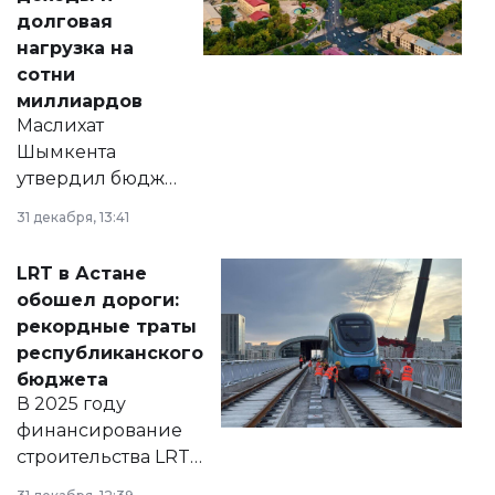
долговая
нагрузка на
сотни
миллиардов
Маслихат
Шымкента
утвердил бюджет
города на 2026–
31 декабря, 13:41
2028 годы.
Соответствующий
LRT в Астане
документ
обошел дороги:
появился в базе
рекордные траты
нормативных
республиканского
правовых актов и
бюджета
на сайте маслихат
В 2025 году
города.
финансирование
строительства LRT
в Астане из