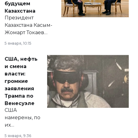
будущем
Казахстана
Президент
Казахстана Касым-
Жомарт Токаев
прокомментировал
5 января, 10:15
сразу несколько
актуальных тем —
США, нефть
от слухов о
и смена
политических
власти:
реформах до
громкие
вопросов армии,
заявления
экономики и
Трампа по
личного здоровья.
Венесуэле
США
намерены, по
их
утверждению,
5 января, 9:36