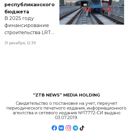
нормативных
республиканского
правовых актов и
бюджета
на сайте маслихат
В 2025 году
города.
финансирование
строительства LRT
в Астане из
31 декабря, 12:39
республиканского
бюджета достигло
рекордных
объемов.
“ZTB NEWS” MEDIA HOLDING
Свидетельство о постановке на учет, переучет
периодического печатного издания, информационного
агентства и сетевого издания №17772-СИ выдано
03.07.2019.