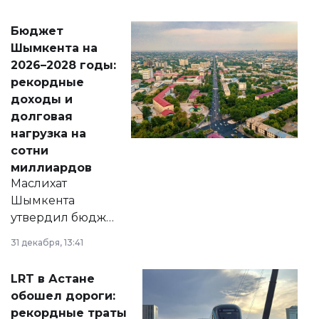
принести
свободу
Бюджет
народу
Шымкента на
Венесуэлы.
2026–2028 годы:
рекордные
доходы и
долговая
нагрузка на
сотни
миллиардов
Маслихат
Шымкента
утвердил бюджет
города на 2026–
31 декабря, 13:41
2028 годы.
Соответствующий
LRT в Астане
документ
обошел дороги:
появился в базе
рекордные траты