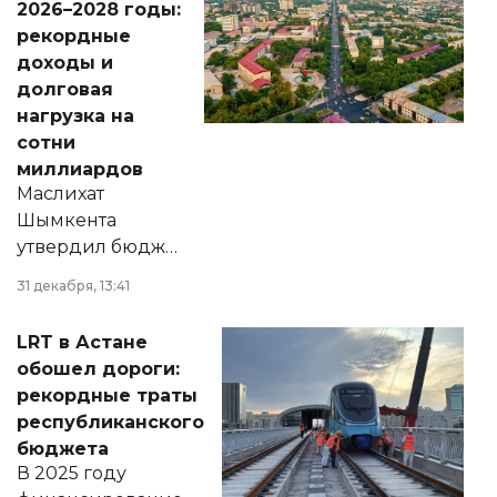
2026–2028 годы:
рекордные
доходы и
долговая
нагрузка на
сотни
миллиардов
Маслихат
Шымкента
утвердил бюджет
города на 2026–
31 декабря, 13:41
2028 годы.
Соответствующий
LRT в Астане
документ
обошел дороги:
появился в базе
рекордные траты
нормативных
республиканского
правовых актов и
бюджета
на сайте маслихат
В 2025 году
города.