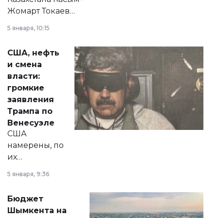
Жомарт Токаев
прокомментировал
5 января, 10:15
сразу несколько
актуальных тем —
США, нефть
от слухов о
и смена
политических
власти:
реформах до
громкие
вопросов армии,
заявления
экономики и
Трампа по
личного здоровья.
Венесуэле
США
намерены, по
их
утверждению,
5 января, 9:36
принести
свободу
Бюджет
народу
Шымкента на
Венесуэлы.