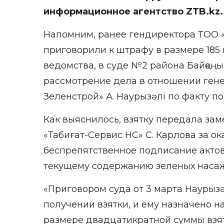
информационное агентство ZTB.kz.
Напомним, ранее гендиректора ТОО 
приговорили к штрафу в размере 185 
ведомства, в суде №2 района Байқоң
рассмотрение дела в отношении гене
Зеленстрой» А. Наурызәлі по факту п
Как выяснилось, взятку передала за
«Табиғат-Сервис НС» С. Карлова за о
беспрепятственное подписание акто
текущему содержанию зеленых наса
«Приговором суда от 3 марта Наурыз
получении взятки, и ему назначено н
размере двадцатикратной суммы взят