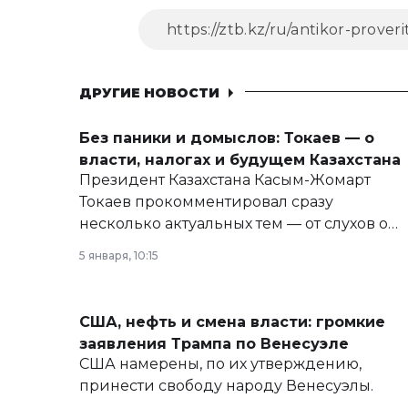
ДРУГИЕ НОВОСТИ
Без паники и домыслов: Токаев — о
власти, налогах и будущем Казахстана
Президент Казахстана Касым-Жомарт
Токаев прокомментировал сразу
несколько актуальных тем — от слухов о
политических реформах до вопросов
5 января, 10:15
армии, экономики и личного здоровья.
США, нефть и смена власти: громкие
заявления Трампа по Венесуэле
США намерены, по их утверждению,
принести свободу народу Венесуэлы.