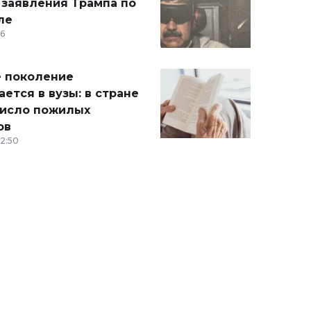
 заявления Трампа по
ле
36
 поколение
ется в вузы: в стране
число пожилых
ов
12:50