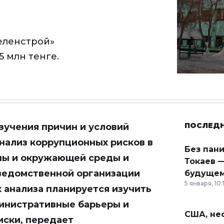
еленстрой»
5 млн тенге.
ПОСЛЕД
изучения причин и условий
нализ коррупционных рисков в
Без пан
ны и окружающей среды и
Токаев —
ведомственной организации
будущем
5 января, 10:
 анализа планируется изучить
инистративные барьеры и
США, неф
иски, передает