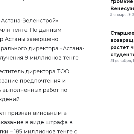
громкие
Венесуэ
5 января, 9:
«Астана-Зеленстрой»
млн тенге. По данным
Старшее
ыр Астаны завершено
возвраща
растет 
рального директора «Астана-
студент
олучения 9 миллионов тенге.
31 декабря, 
меститель директора ТОО
казание предпочтения и
в выполненных работ по
ждений.
әлі признан виновным в
аказание в виде штрафа в
ки – 185 миллионов тенге с