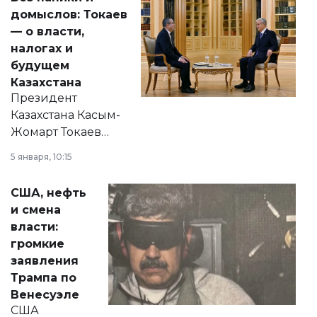
домыслов: Токаев
— о власти,
налогах и
будущем
Казахстана
Президент
Казахстана Касым-
Жомарт Токаев
прокомментировал
5 января, 10:15
сразу несколько
актуальных тем —
США, нефть
от слухов о
и смена
политических
власти:
реформах до
громкие
вопросов армии,
заявления
экономики и
Трампа по
личного здоровья.
Венесуэле
США