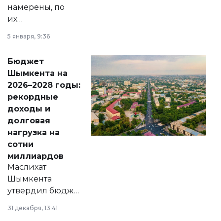
намерены, по
их
утверждению,
5 января, 9:36
принести
свободу
Бюджет
народу
Шымкента на
Венесуэлы.
2026–2028 годы:
рекордные
доходы и
долговая
нагрузка на
сотни
миллиардов
Маслихат
Шымкента
утвердил бюджет
города на 2026–
31 декабря, 13:41
2028 годы.