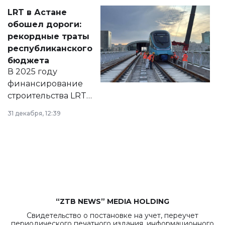
Соответствующий
LRT в Астане
документ
обошел дороги:
появился в базе
рекордные траты
нормативных
республиканского
правовых актов и
бюджета
на сайте маслихат
В 2025 году
города.
финансирование
строительства LRT
в Астане из
31 декабря, 12:39
республиканского
бюджета достигло
рекордных
объемов.
“ZTB NEWS” MEDIA HOLDING
Свидетельство о постановке на учет, переучет
периодического печатного издания, информационного