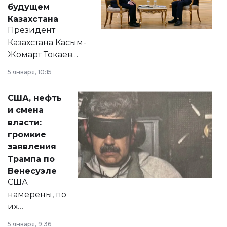
будущем
Казахстана
Президент
Казахстана Касым-
Жомарт Токаев
прокомментировал
5 января, 10:15
сразу несколько
актуальных тем —
США, нефть
от слухов о
и смена
политических
власти:
реформах до
громкие
вопросов армии,
заявления
экономики и
Трампа по
личного здоровья.
Венесуэле
США
намерены, по
их
утверждению,
5 января, 9:36