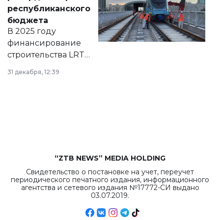
нормативных
республиканского
правовых актов и
бюджета
на сайте маслихат
В 2025 году
города.
финансирование
строительства LRT
в Астане из
31 декабря, 12:39
республиканского
бюджета достигло
рекордных
объемов.
“ZTB NEWS” MEDIA HOLDING
Свидетельство о постановке на учет, переучет
периодического печатного издания, информационного
агентства и сетевого издания №17772-СИ выдано
03.07.2019.