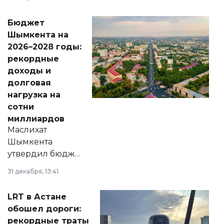
принести
свободу
Бюджет
народу
Шымкента на
Венесуэлы.
2026–2028 годы:
рекордные
доходы и
долговая
нагрузка на
сотни
миллиардов
Маслихат
Шымкента
утвердил бюджет
города на 2026–
31 декабря, 13:41
2028 годы.
Соответствующий
LRT в Астане
документ
обошел дороги:
появился в базе
рекордные траты