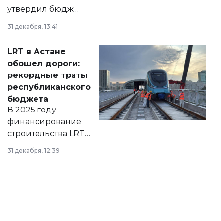
утвердил бюджет
города на 2026–
31 декабря, 13:41
2028 годы.
Соответствующий
LRT в Астане
документ
обошел дороги:
появился в базе
рекордные траты
нормативных
республиканского
правовых актов и
бюджета
на сайте маслихат
В 2025 году
города.
финансирование
строительства LRT
в Астане из
31 декабря, 12:39
республиканского
бюджета достигло
рекордных
объемов.