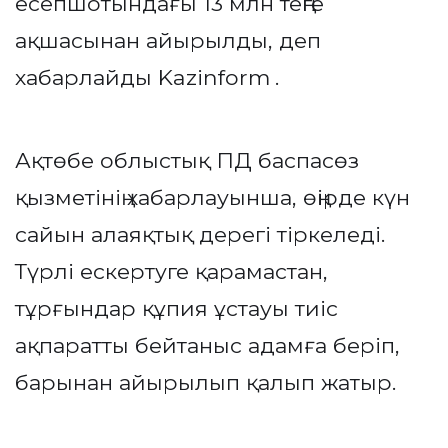
есепшотындағы 13 млн теңге
ақшасынан айырылды, деп
хабарлайды
Kazinform
.
Ақтөбе облыстық ПД баспасөз
қызметінің хабарлауынша, өңірде күн
сайын алаяқтық дерегі тіркеледі.
Түрлі ескертуге қарамастан,
тұрғындар құпия ұстауы тиіс
ақпаратты бейтаныс адамға беріп,
барынан айырылып қалып жатыр.