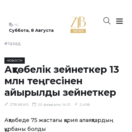
°C
Суббота, 8 Августа
Назад
НОВОСТИ
Ақтөбелік зейнеткер 13
млн теңгесінен
айырылды зейнеткер
ZTB NEWS
20 февраля, 14:01
2,408
Ақтөбеде 75 жастағы қария алаяқтардың
құрбаны болды