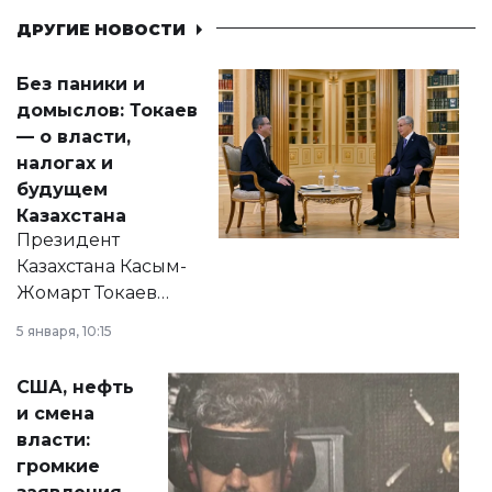
ДРУГИЕ НОВОСТИ
Без паники и
домыслов: Токаев
— о власти,
налогах и
будущем
Казахстана
Президент
Казахстана Касым-
Жомарт Токаев
прокомментировал
5 января, 10:15
сразу несколько
актуальных тем —
США, нефть
от слухов о
и смена
политических
власти:
реформах до
громкие
вопросов армии,