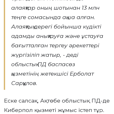
алаяқтар оның шотынан 13 млн
теңге сомасында ақша алған.
Алаяқтық дерегі бойынша күдікті
адамды анықтауға және ұстауға
бағытталған тергеу әрекеттері
жүргізіліп жатыр, - деді
облыстық ПД баспасөз
қызметінің жетекшісі Ерболат
Сарқұлов.
Еске салсақ, Ақтөбе облыстық ПД-де
Киберпол қызметі жұмыс істеп тұр.