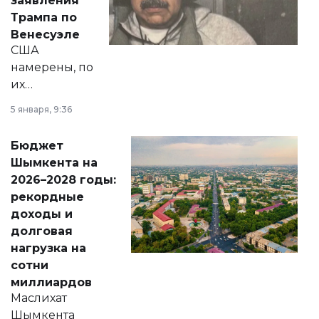
заявления
экономики и
Трампа по
личного здоровья.
Венесуэле
США
намерены, по
их
утверждению,
5 января, 9:36
принести
свободу
Бюджет
народу
Шымкента на
Венесуэлы.
2026–2028 годы:
рекордные
доходы и
долговая
нагрузка на
сотни
миллиардов
Маслихат
Шымкента