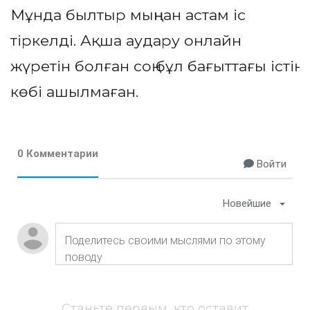
Мұнда былтыр мыңнан астам іс
тіркелді. Ақша аудару онлайн
жүретін болған соң бұл бағыттағы істің
көбі ашылмаған.
0 Комментарии
Войти
Новейшие
Станьте первым, кто оставит