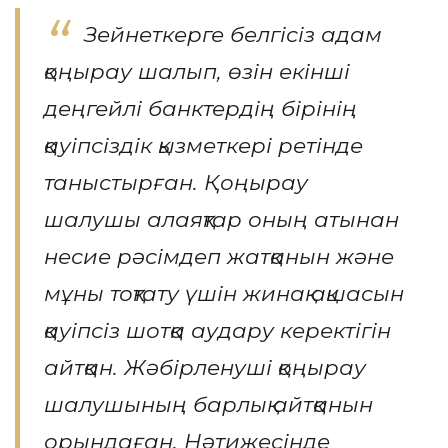
Зейнеткерге белгісіз адам
қоңырау шалып, өзін екінші
деңгейлі банктердің бірінің
қауіпсіздік қызметкері ретінде
таныстырған. Қоңырау
шалушы алаяқтар оның атынан
несие рәсімдеп жатқанын және
мұны тоқтату үшін жинақ ақшасын
қауіпсіз шотқа аудару керектігін
айтқан. Жәбірленуші қоңырау
шалушының барлық айтқанын
орындаған. Нәтижесінде