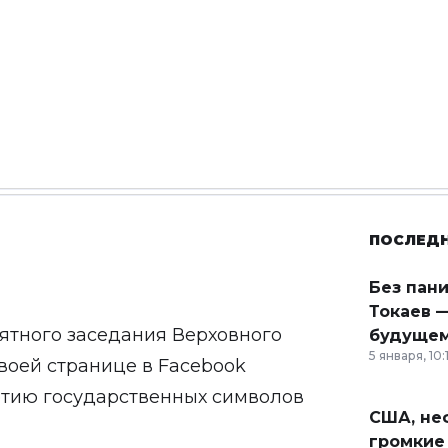
ПОСЛЕД
Без пан
Токаев —
ятного заседания Верховного
будущем
5 января, 10:
своей
странице
в Facebook
етию государственных символов
США, неф
громкие