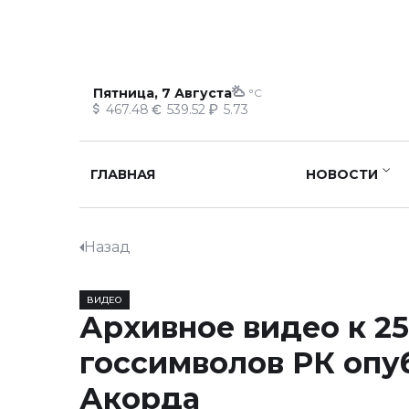
Пятница, 7 Августа
°C
467.48
539.52
5.73
ГЛАВНАЯ
НОВОСТИ
Назад
ВИДЕО
Архивное видео к 2
госсимволов РК опу
Акорда