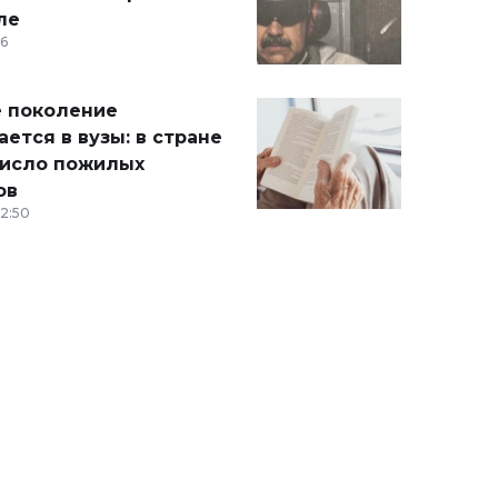
ле
36
 поколение
ется в вузы: в стране
число пожилых
ов
12:50