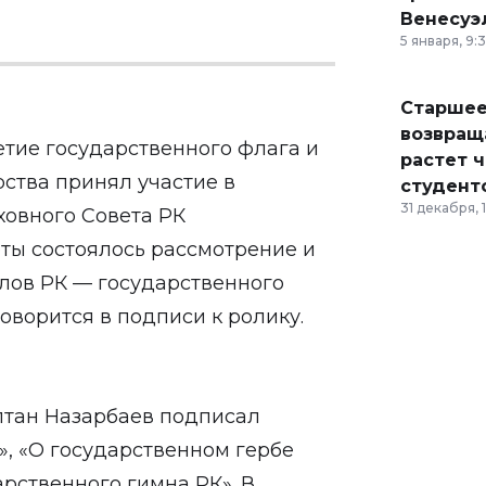
Венесуэ
5 января, 9:
Старшее
возвраща
летие государственного флага и
растет 
арства принял участие в
студент
31 декабря, 
ховного Совета РК
оты состоялось рассмотрение и
лов РК — государственного
оворится в подписи к ролику.
ултан Назарбаев подписал
», «O государственном гербе
рственного гимна РК». В