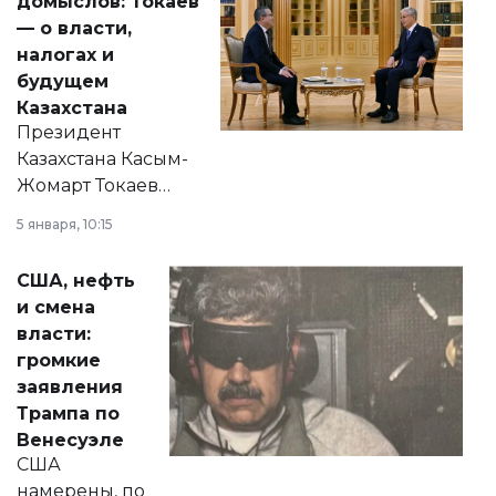
домыслов: Токаев
— о власти,
налогах и
будущем
Казахстана
Президент
Казахстана Касым-
Жомарт Токаев
прокомментировал
5 января, 10:15
сразу несколько
актуальных тем —
США, нефть
от слухов о
и смена
политических
власти:
реформах до
громкие
вопросов армии,
заявления
экономики и
Трампа по
личного здоровья.
Венесуэле
США
намерены, по