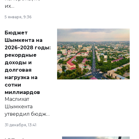
их
утверждению,
5 января, 9:36
принести
свободу
Бюджет
народу
Шымкента на
Венесуэлы.
2026–2028 годы:
рекордные
доходы и
долговая
нагрузка на
сотни
миллиардов
Маслихат
Шымкента
утвердил бюджет
города на 2026–
31 декабря, 13:41
2028 годы.
Соответствующий