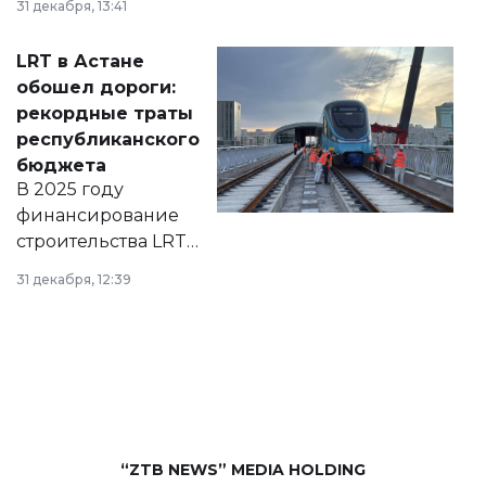
31 декабря, 13:41
2028 годы.
Соответствующий
LRT в Астане
документ
обошел дороги:
появился в базе
рекордные траты
нормативных
республиканского
правовых актов и
бюджета
на сайте маслихат
В 2025 году
города.
финансирование
строительства LRT
в Астане из
31 декабря, 12:39
республиканского
бюджета достигло
рекордных
объемов.
“ZTB NEWS” MEDIA HOLDING