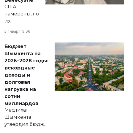
Венесуэле
США
намерены, по
их
утверждению,
5 января, 9:36
принести
свободу
Бюджет
народу
Шымкента на
Венесуэлы.
2026–2028 годы:
рекордные
доходы и
долговая
нагрузка на
сотни
миллиардов
Маслихат
Шымкента
утвердил бюджет
города на 2026–