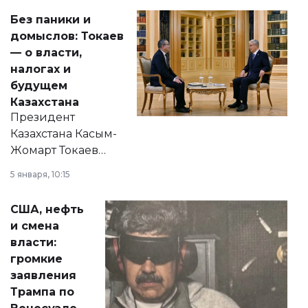
Без паники и
домыслов: Токаев
— о власти,
налогах и
будущем
Казахстана
Президент
Казахстана Касым-
Жомарт Токаев
прокомментировал
5 января, 10:15
сразу несколько
актуальных тем —
США, нефть
от слухов о
и смена
политических
власти:
реформах до
громкие
вопросов армии,
заявления
экономики и
Трампа по
личного здоровья.