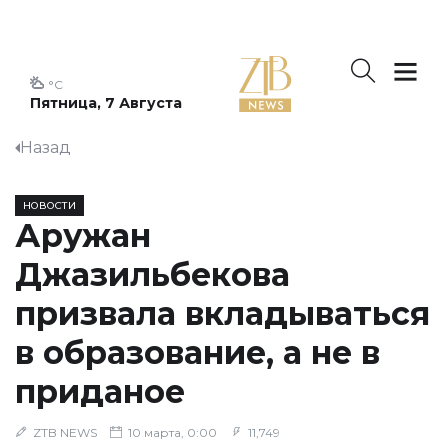
°C
Пятница, 7 Августа
Назад
НОВОСТИ
Аружан
Джазильбекова
призвала вкладываться
в образование, а не в
приданое
ZTB NEWS
10 марта, 0:00
11,749