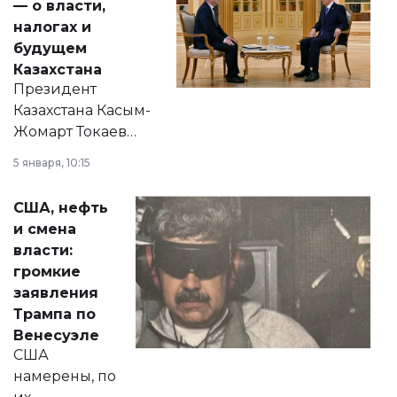
— о власти,
налогах и
будущем
Казахстана
Президент
Казахстана Касым-
Жомарт Токаев
прокомментировал
5 января, 10:15
сразу несколько
актуальных тем —
США, нефть
от слухов о
и смена
политических
власти:
реформах до
громкие
вопросов армии,
заявления
экономики и
Трампа по
личного здоровья.
Венесуэле
США
намерены, по