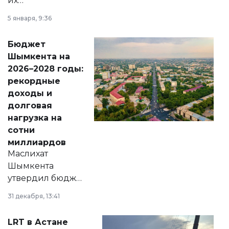
их
утверждению,
5 января, 9:36
принести
свободу
Бюджет
народу
Шымкента на
Венесуэлы.
2026–2028 годы:
рекордные
доходы и
долговая
нагрузка на
сотни
миллиардов
Маслихат
Шымкента
утвердил бюджет
города на 2026–
31 декабря, 13:41
2028 годы.
Соответствующий
LRT в Астане
документ