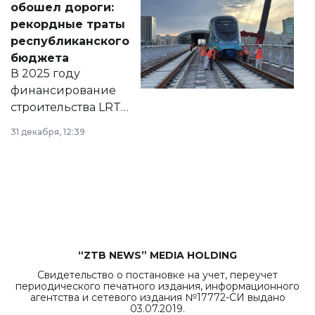
обошел дороги:
появился в базе
рекордные траты
нормативных
республиканского
правовых актов и
бюджета
на сайте маслихат
В 2025 году
города.
финансирование
строительства LRT
в Астане из
31 декабря, 12:39
республиканского
бюджета достигло
рекордных
объемов.
“ZTB NEWS” MEDIA HOLDING
Свидетельство о постановке на учет, переучет
периодического печатного издания, информационного
агентства и сетевого издания №17772-СИ выдано
03.07.2019.