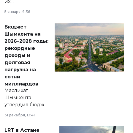
их
утверждению,
5 января, 9:36
принести
свободу
Бюджет
народу
Шымкента на
Венесуэлы.
2026–2028 годы:
рекордные
доходы и
долговая
нагрузка на
сотни
миллиардов
Маслихат
Шымкента
утвердил бюджет
города на 2026–
31 декабря, 13:41
2028 годы.
Соответствующий
LRT в Астане