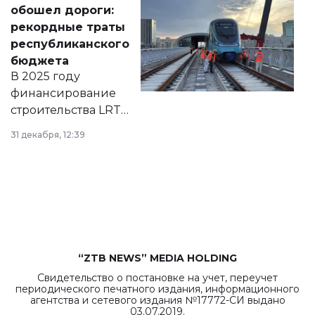
документ
обошел дороги:
появился в базе
рекордные траты
нормативных
республиканского
правовых актов и
бюджета
на сайте маслихат
В 2025 году
города.
финансирование
строительства LRT
в Астане из
31 декабря, 12:39
республиканского
бюджета достигло
рекордных
объемов.
“ZTB NEWS” MEDIA HOLDING
Свидетельство о постановке на учет, переучет
периодического печатного издания, информационного
агентства и сетевого издания №17772-СИ выдано
03.07.2019.