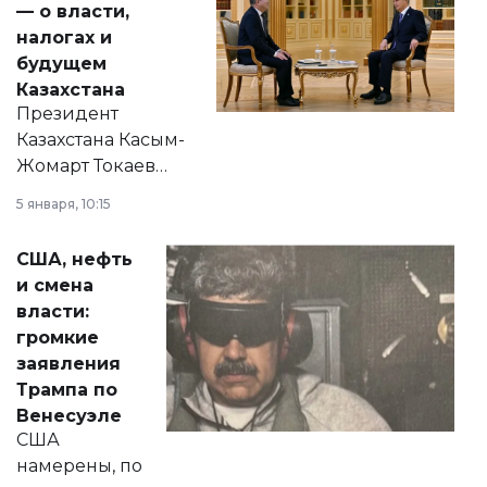
— о власти,
налогах и
будущем
Казахстана
Президент
Казахстана Касым-
Жомарт Токаев
прокомментировал
5 января, 10:15
сразу несколько
актуальных тем —
США, нефть
от слухов о
и смена
политических
власти:
реформах до
громкие
вопросов армии,
заявления
экономики и
Трампа по
личного здоровья.
Венесуэле
США
намерены, по