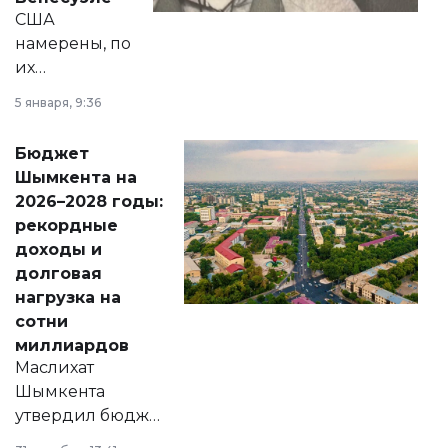
США
намерены, по
их
утверждению,
5 января, 9:36
принести
свободу
Бюджет
народу
Шымкента на
Венесуэлы.
2026–2028 годы:
рекордные
доходы и
долговая
нагрузка на
сотни
миллиардов
Маслихат
Шымкента
утвердил бюджет
города на 2026–