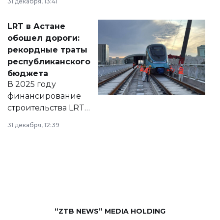
31 декабря, 13:41
2028 годы.
Соответствующий
LRT в Астане
документ
обошел дороги:
появился в базе
рекордные траты
нормативных
республиканского
правовых актов и
бюджета
на сайте маслихат
В 2025 году
города.
финансирование
строительства LRT
в Астане из
31 декабря, 12:39
республиканского
бюджета достигло
рекордных
объемов.
“ZTB NEWS” MEDIA HOLDING