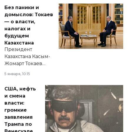
Без паники и
домыслов: Токаев
— о власти,
налогах и
будущем
Казахстана
Президент
Казахстана Касым-
Жомарт Токаев
прокомментировал
5 января, 10:15
сразу несколько
актуальных тем —
США, нефть
от слухов о
и смена
политических
власти:
реформах до
громкие
вопросов армии,
заявления
экономики и
Трампа по
личного здоровья.
Венесуэле