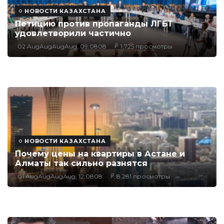
НОВОСТИ КАЗАХСТАНА
Петицию против пропаганды ЛГБТ
удовлетворили частично
02 AugAugAugAug, 09:0808
1,725 просмотры
НОВОСТИ КАЗАХСТАНА
Почему цены на квартиры в Астане и
Алматы так сильно разнятся
01 AugAugAugAug, 12:0808
8,281 просмотры