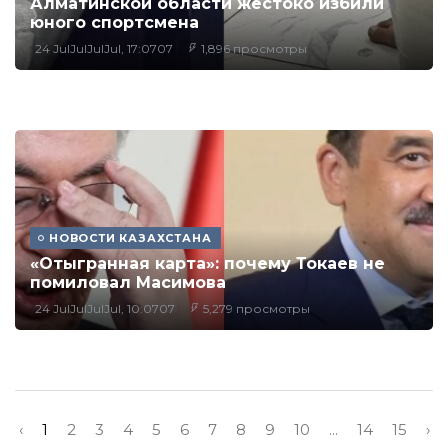
Алматинской области жестоко избили
юного спортсмена
24 JulJulJulJul, 17:0707
1,896 просмотры
НОВОСТИ КАЗАХСТАНА
«Отыгранная карта»: почему Токаев не
помиловал Масимова
24 JulJulJulJul, 10:0707
5,279 просмотры
‹
1
2
3
4
5
6
7
8
9
10
...
14
15
›