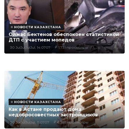
НОВОСТИ КАЗАХСТАНА
Олжас Бектенов обеспокоен статистикой
ДТП с участием мопедов
30 JulJulJulJul, 14:0707
1,731 просмотры
НОВОСТИ КАЗАХСТАНА
Как в Астане продают дома
недобросовестных застройщиков
30 JulJulJulJul, 11:0707
6,385 просмотры