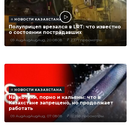
НОВОСТИ КАЗАХСТАНА
Полуприцеп врезался в LRT: что известно
о состоянии пострадавших
09 AugAugAugAug, 20:0808
2,377 просмотры
НОВОСТИ КАЗАХСТАНА
Наркотики, порно и кальяны: что в
Казахстане запрещено, но продолжает
работать
09 AugAugAugAug, 07:0808
12,268 просмотры