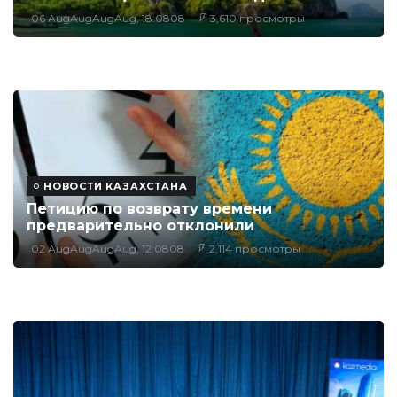
06 AugAugAugAug, 18:0808
3,610 просмотры
НОВОСТИ КАЗАХСТАНА
Петицию по возврату времени
предварительно отклонили
02 AugAugAugAug, 12:0808
2,114 просмотры