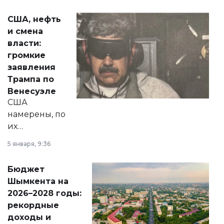
сразу несколько
актуальных тем —
США, нефть
от слухов о
и смена
политических
власти:
реформах до
громкие
вопросов армии,
заявления
экономики и
Трампа по
личного здоровья.
Венесуэле
США
намерены, по
их
утверждению,
5 января, 9:36
принести
свободу
Бюджет
народу
Шымкента на
Венесуэлы.
2026–2028 годы:
рекордные
доходы и