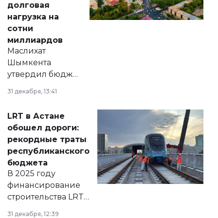
долговая
нагрузка на
сотни
миллиардов
Маслихат
Шымкента
утвердил бюджет
города на 2026–
31 декабря, 13:41
2028 годы.
Соответствующий
LRT в Астане
документ
обошел дороги:
появился в базе
рекордные траты
нормативных
республиканского
правовых актов и
бюджета
на сайте маслихат
В 2025 году
города.
финансирование
строительства LRT
в Астане из
31 декабря, 12:39