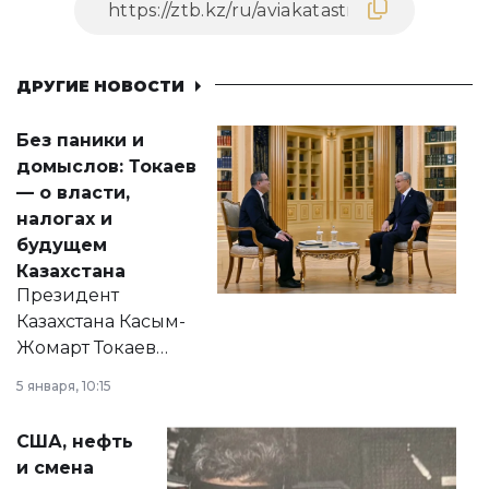
ДРУГИЕ НОВОСТИ
Без паники и
домыслов: Токаев
— о власти,
налогах и
будущем
Казахстана
Президент
Казахстана Касым-
Жомарт Токаев
прокомментировал
5 января, 10:15
сразу несколько
актуальных тем —
США, нефть
от слухов о
и смена
политических