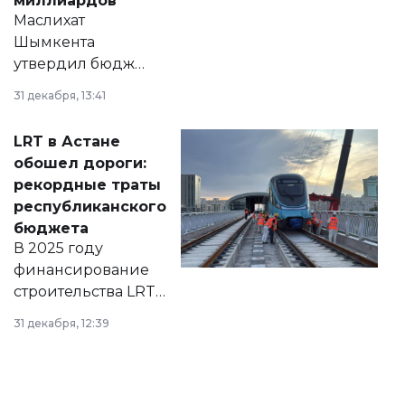
миллиардов
Маслихат
Шымкента
утвердил бюджет
города на 2026–
31 декабря, 13:41
2028 годы.
Соответствующий
LRT в Астане
документ
обошел дороги:
появился в базе
рекордные траты
нормативных
республиканского
правовых актов и
бюджета
на сайте маслихат
В 2025 году
города.
финансирование
строительства LRT
в Астане из
31 декабря, 12:39
республиканского
бюджета достигло
рекордных
объемов.