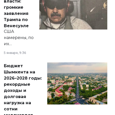
власти:
реформах до
громкие
вопросов армии,
заявления
экономики и
Трампа по
личного здоровья.
Венесуэле
США
намерены, по
их
утверждению,
5 января, 9:36
принести
свободу
Бюджет
народу
Шымкента на
Венесуэлы.
2026–2028 годы:
рекордные
доходы и
долговая
нагрузка на
сотни