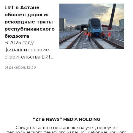
Соответствующий
LRT в Астане
документ
обошел дороги:
появился в базе
рекордные траты
нормативных
республиканского
правовых актов и
бюджета
на сайте маслихат
В 2025 году
города.
финансирование
строительства LRT
в Астане из
31 декабря, 12:39
республиканского
бюджета достигло
рекордных
объемов.
“ZTB NEWS” MEDIA HOLDING
Свидетельство о постановке на учет, переучет
периодического печатного издания, информационного