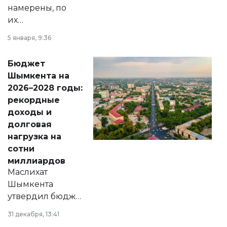
намерены, по
их
утверждению,
5 января, 9:36
принести
свободу
Бюджет
народу
Шымкента на
Венесуэлы.
2026–2028 годы:
рекордные
доходы и
долговая
нагрузка на
сотни
миллиардов
Маслихат
Шымкента
утвердил бюджет
города на 2026–
31 декабря, 13:41
2028 годы.