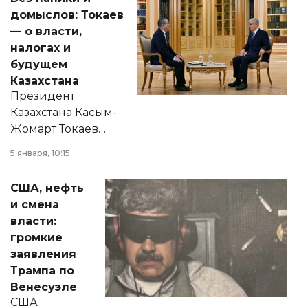
домыслов: Токаев
— о власти,
налогах и
будущем
Казахстана
Президент
Казахстана Касым-
Жомарт Токаев
прокомментировал
5 января, 10:15
сразу несколько
актуальных тем —
США, нефть
от слухов о
и смена
политических
власти:
реформах до
громкие
вопросов армии,
заявления
экономики и
Трампа по
личного здоровья.
Венесуэле
США