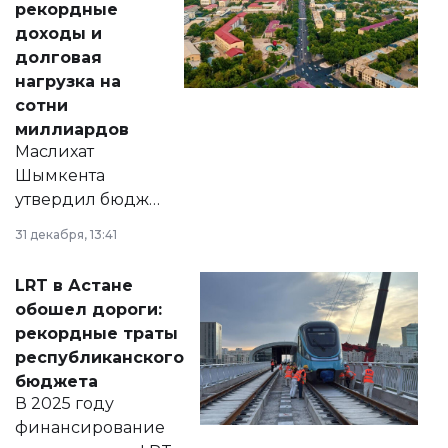
рекордные
доходы и
долговая
нагрузка на
сотни
миллиардов
Маслихат
Шымкента
утвердил бюджет
города на 2026–
31 декабря, 13:41
2028 годы.
Соответствующий
LRT в Астане
документ
обошел дороги:
появился в базе
рекордные траты
нормативных
республиканского
правовых актов и
бюджета
на сайте маслихат
В 2025 году
города.
финансирование