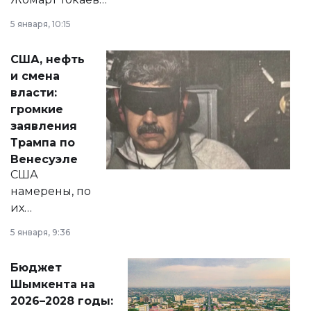
прокомментировал
5 января, 10:15
сразу несколько
актуальных тем —
США, нефть
от слухов о
и смена
политических
власти:
реформах до
громкие
вопросов армии,
заявления
экономики и
Трампа по
личного здоровья.
Венесуэле
США
намерены, по
их
утверждению,
5 января, 9:36
принести
свободу
Бюджет
народу
Шымкента на
Венесуэлы.
2026–2028 годы: