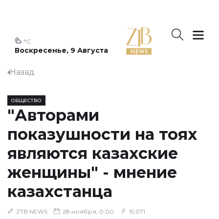
°C
Воскресенье, 9 Августа
Назад
ОБЩЕСТВО
"Авторами
показушности на тоях
являются казахские
женщины" - мнение
казахстанца
ZTB NEWS
28 ноября, 0:00
15,071