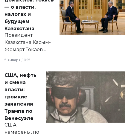
— о власти,
налогах и
будущем
Казахстана
Президент
Казахстана Касым-
Жомарт Токаев
прокомментировал
5 января, 10:15
сразу несколько
актуальных тем —
США, нефть
от слухов о
и смена
политических
власти:
реформах до
громкие
вопросов армии,
заявления
экономики и
Трампа по
личного здоровья.
Венесуэле
США
намерены, по