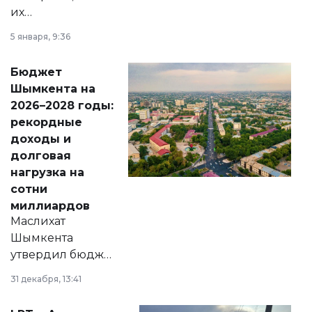
их
утверждению,
5 января, 9:36
принести
свободу
Бюджет
народу
Шымкента на
Венесуэлы.
2026–2028 годы:
рекордные
доходы и
долговая
нагрузка на
сотни
миллиардов
Маслихат
Шымкента
утвердил бюджет
города на 2026–
31 декабря, 13:41
2028 годы.
Соответствующий