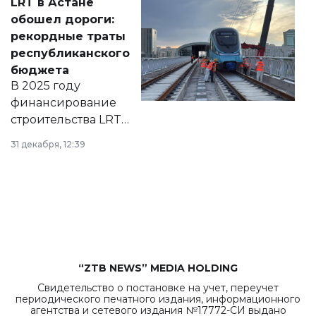
LRT в Астане
документ
обошел дороги:
появился в базе
рекордные траты
нормативных
республиканского
правовых актов и
бюджета
на сайте маслихат
В 2025 году
города.
финансирование
строительства LRT
в Астане из
31 декабря, 12:39
республиканского
бюджета достигло
рекордных
объемов.
“ZTB NEWS” MEDIA HOLDING
Свидетельство о постановке на учет, переучет
периодического печатного издания, информационного
агентства и сетевого издания №17772-СИ выдано