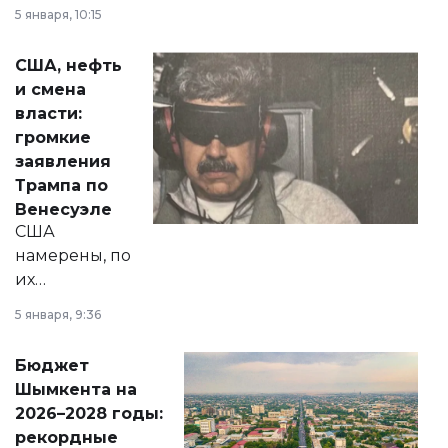
прокомментировал
5 января, 10:15
сразу несколько
актуальных тем —
США, нефть
от слухов о
и смена
политических
власти:
реформах до
громкие
вопросов армии,
заявления
экономики и
Трампа по
личного здоровья.
Венесуэле
США
намерены, по
их
утверждению,
5 января, 9:36
принести
свободу
Бюджет
народу
Шымкента на
Венесуэлы.
2026–2028 годы:
рекордные