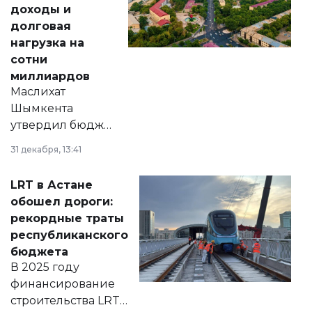
доходы и
долговая
нагрузка на
сотни
миллиардов
Маслихат
Шымкента
утвердил бюджет
города на 2026–
31 декабря, 13:41
2028 годы.
Соответствующий
LRT в Астане
документ
обошел дороги:
появился в базе
рекордные траты
нормативных
республиканского
правовых актов и
бюджета
на сайте маслихат
В 2025 году
города.
финансирование
строительства LRT