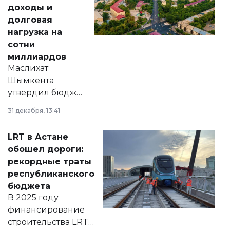
доходы и
долговая
нагрузка на
сотни
миллиардов
Маслихат
Шымкента
утвердил бюджет
города на 2026–
31 декабря, 13:41
2028 годы.
Соответствующий
LRT в Астане
документ
обошел дороги:
появился в базе
рекордные траты
нормативных
республиканского
правовых актов и
бюджета
на сайте маслихат
В 2025 году
города.
финансирование
строительства LRT