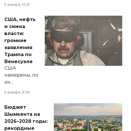
прокомментировал
5 января, 10:15
сразу несколько
актуальных тем —
США, нефть
от слухов о
и смена
политических
власти:
реформах до
громкие
вопросов армии,
заявления
экономики и
Трампа по
личного здоровья.
Венесуэле
США
намерены, по
их
утверждению,
5 января, 9:36
принести
свободу
Бюджет
народу
Шымкента на
Венесуэлы.
2026–2028 годы:
рекордные