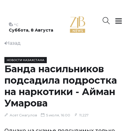
°C
Суббота, 8 Августа
Назад
НОВОСТИ КАЗАХСТАНА
Банда насильников
подсадила подростка
на наркотики - Айман
Умарова
Асет Смагулов
5 июля, 16:00
11,227
Однако на скамье подсудимых только