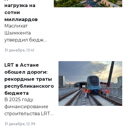
нагрузка на
сотни
миллиардов
Маслихат
Шымкента
утвердил бюджет
города на 2026–
31 декабря, 13:41
2028 годы.
Соответствующий
LRT в Астане
документ
обошел дороги:
появился в базе
рекордные траты
нормативных
республиканского
правовых актов и
бюджета
на сайте маслихат
В 2025 году
города.
финансирование
строительства LRT
в Астане из
31 декабря, 12:39
республиканского