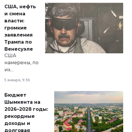
актуальных тем —
США, нефть
от слухов о
и смена
политических
власти:
реформах до
громкие
вопросов армии,
заявления
экономики и
Трампа по
личного здоровья.
Венесуэле
США
намерены, по
их
утверждению,
5 января, 9:36
принести
свободу
Бюджет
народу
Шымкента на
Венесуэлы.
2026–2028 годы:
рекордные
доходы и
долговая