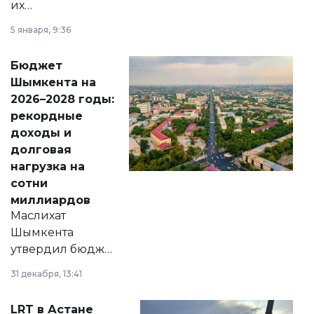
их
утверждению,
5 января, 9:36
принести
свободу
Бюджет
народу
Шымкента на
Венесуэлы.
2026–2028 годы:
рекордные
доходы и
долговая
нагрузка на
сотни
миллиардов
Маслихат
Шымкента
утвердил бюджет
города на 2026–
31 декабря, 13:41
2028 годы.
Соответствующий
LRT в Астане