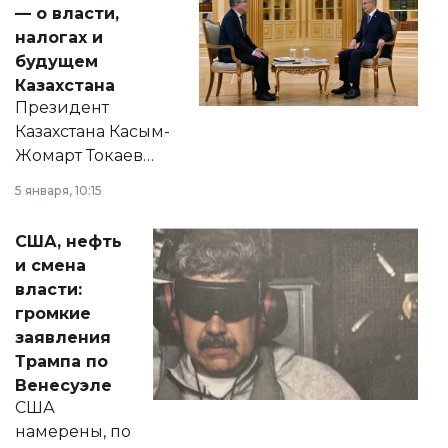
— о власти,
налогах и
будущем
Казахстана
Президент
Казахстана Касым-
Жомарт Токаев
прокомментировал
5 января, 10:15
сразу несколько
актуальных тем —
США, нефть
от слухов о
и смена
политических
власти:
реформах до
громкие
вопросов армии,
заявления
экономики и
Трампа по
личного здоровья.
Венесуэле
США
намерены, по