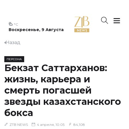
°C
Воскресенье, 9 Августа
Назад
ПЕРСОНА
Бекзат Саттарханов:
жизнь, карьера и
смерть погасшей
звезды казахстанского
бокса
ZTB NEWS
4 апреля, 10:05
84,108