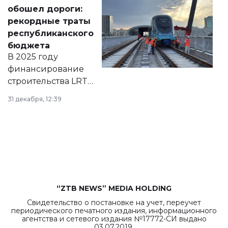
документ
обошел дороги:
появился в базе
рекордные траты
нормативных
республиканского
правовых актов и
бюджета
на сайте маслихат
В 2025 году
города.
финансирование
строительства LRT
в Астане из
31 декабря, 12:39
республиканского
бюджета достигло
рекордных
объемов.
“ZTB NEWS” MEDIA HOLDING
Свидетельство о постановке на учет, переучет
периодического печатного издания, информационного
агентства и сетевого издания №17772-СИ выдано
03.07.2019.