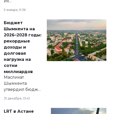
их
утверждению,
5 января, 9:36
принести
свободу
Бюджет
народу
Шымкента на
Венесуэлы.
2026–2028 годы:
рекордные
доходы и
долговая
нагрузка на
сотни
миллиардов
Маслихат
Шымкента
утвердил бюджет
города на 2026–
31 декабря, 13:41
2028 годы.
Соответствующий
LRT в Астане
документ