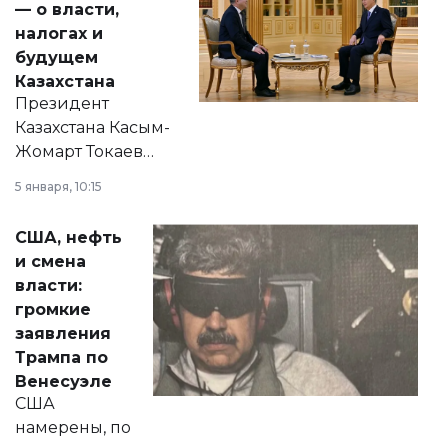
— о власти,
налогах и
будущем
Казахстана
Президент
Казахстана Касым-
Жомарт Токаев
прокомментировал
5 января, 10:15
сразу несколько
актуальных тем —
США, нефть
от слухов о
и смена
политических
власти:
реформах до
громкие
вопросов армии,
заявления
экономики и
Трампа по
личного здоровья.
Венесуэле
США
намерены, по