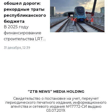
обошел дороги:
появился в базе
рекордные траты
нормативных
республиканского
правовых актов и
бюджета
на сайте маслихат
В 2025 году
города.
финансирование
строительства LRT
в Астане из
31 декабря, 12:39
республиканского
бюджета достигло
рекордных
объемов.
“ZTB NEWS” MEDIA HOLDING
Свидетельство о постановке на учет, переучет
периодического печатного издания, информационного
агентства и сетевого издания №17772-СИ выдано
03.07.2019.