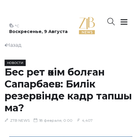
°C
Воскресенье, 9 Августа
Назад
НОВОСТИ
Бес рет әкім болған
Сапарбаев: Билік
резервінде кадр тапшы
ма?
ZTB NEWS
18 февраля, 0:00
4,407