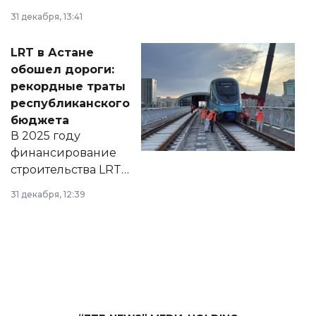
города на 2026–
31 декабря, 13:41
2028 годы.
Соответствующий
LRT в Астане
документ
обошел дороги:
появился в базе
рекордные траты
нормативных
республиканского
правовых актов и
бюджета
на сайте маслихат
В 2025 году
города.
финансирование
строительства LRT
в Астане из
31 декабря, 12:39
республиканского
бюджета достигло
рекордных
объемов.