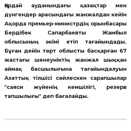
Қордай ауданындағы қазақтар мен
дүнгендер арасындағы жанжалдан кейін
Ақорда премьер-министрдің орынбасары
Бердібек Сапарбаевты Жамбыл
облысының әкімі етіп тағайындады.
Бұған дейін төрт облысты басқарған 67
жастағы шенеуніктің жанжал шыққан
аймақ басшылығына тағайындалуын
Азаттық тілшісі сөйлескен сарапшылар
"саяси жүйенің кемшілігі, резерв
тапшылығы" деп бағалайды.