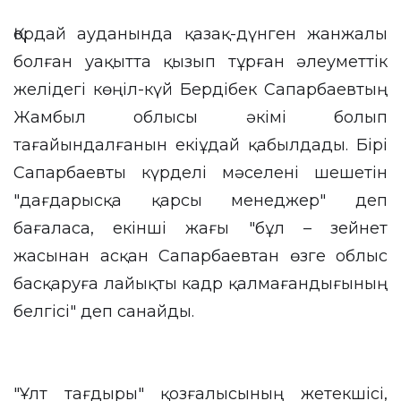
Қордай ауданында қазақ-дүнген жанжалы
болған уақытта қызып тұрған әлеуметтік
желідегі көңіл-күй Бердібек Сапарбаевтың
Жамбыл облысы әкімі болып
тағайындалғанын екіұдай қабылдады. Бірі
Сапарбаевты күрделі мәселені шешетін
"дағдарысқа қарсы менеджер" деп
бағаласа, екінші жағы "бұл – зейнет
жасынан асқан Сапарбаевтан өзге облыс
басқаруға лайықты кадр қалмағандығының
белгісі" деп санайды.
"Ұлт тағдыры" қозғалысының жетекшісі,