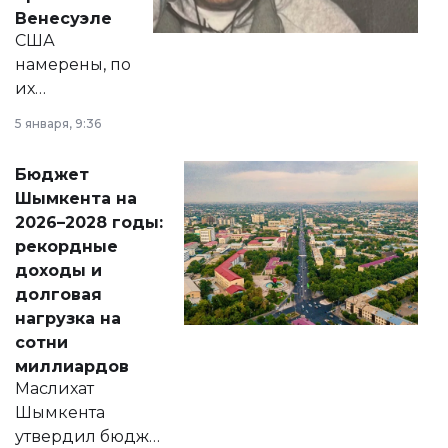
личного здоровья.
Венесуэле
США
намерены, по
их
утверждению,
5 января, 9:36
принести
свободу
Бюджет
народу
Шымкента на
Венесуэлы.
2026–2028 годы:
рекордные
доходы и
долговая
нагрузка на
сотни
миллиардов
Маслихат
Шымкента
утвердил бюджет