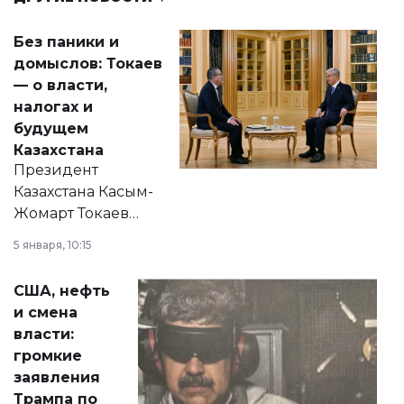
Без паники и
домыслов: Токаев
— о власти,
налогах и
будущем
Казахстана
Президент
Казахстана Касым-
Жомарт Токаев
прокомментировал
5 января, 10:15
сразу несколько
актуальных тем —
США, нефть
от слухов о
и смена
политических
власти:
реформах до
громкие
вопросов армии,
заявления
экономики и
Трампа по