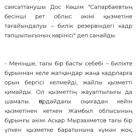
саясаттанушы Дос Көшім "Сапарбаевтың
бесінші рет облыс әкімі қызметіне
тағайындалуы – билік резервіндегі кадр
тапшылығының көрінісі" деп санайды.
- Меніңше, тағы бір басты себебі – билікте
бұрыннан келе жатқандар жаңа кадрларға
орын бергісі келмейді, жайлы қызметті
қимайды. Ол қызметтің жауаптылығы да
шамалы. Қордайдағы оқиғадан кейін
қызметінен кеткен Жамбыл облысының
бұрынғы әкімі Асқар Мырзахметов тағы бір
үлкен қызметке баратынына күмән жоқ.