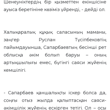
Шенеуніктердің бір қызметтен екіншісіне
ауыса беретініне көзіміз үйренді, - дейді ол.
Халықаралық құқық саласының маманы,
заңгер Руслан Түсіпбековтің
пайымдауынша, Сапарбаевтың бесінші рет
облысқа әкім болып баруы – оның
артықшылығы емес, бүгінгі саяси жүйенің
кемшілігі.
- Сапарбаев қаншалықты іскер болса да,
соңғы отыз жылда қалыптасқан саяси-
әкімшілік жүйенің ескірген тетігі. Ол – осы