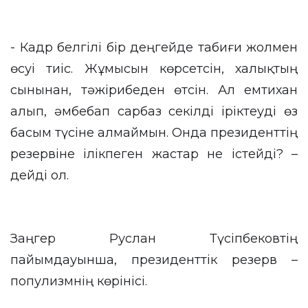
- Кадр белгілі бір деңгейде табиғи жолмен
өсуі тиіс. Жұмысын көрсетсін, халықтың
сынынан, тәжірибеден өтсін. Ал емтихан
алып, әмбебап сарбаз секілді іріктеуді өз
басым түсіне алмаймын. Онда президенттің
резервіне ілікпеген жастар не істейді? –
дейді ол.
Заңгер Руслан Түсіпбековтің
пайымдауынша, президенттік резерв –
популизмнің көрінісі.