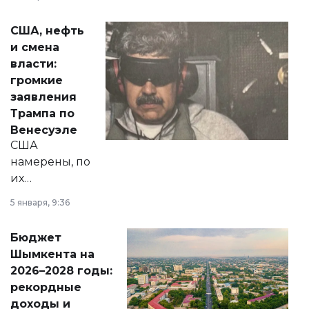
сразу несколько
актуальных тем —
США, нефть
от слухов о
и смена
политических
власти:
реформах до
громкие
вопросов армии,
заявления
экономики и
Трампа по
личного здоровья.
Венесуэле
США
намерены, по
их
утверждению,
5 января, 9:36
принести
свободу
Бюджет
народу
Шымкента на
Венесуэлы.
2026–2028 годы:
рекордные
доходы и