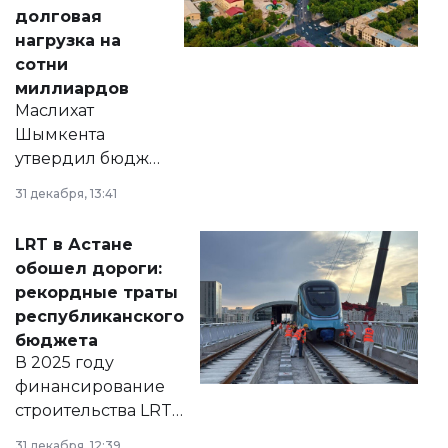
долговая
нагрузка на
сотни
миллиардов
Маслихат
Шымкента
утвердил бюджет
города на 2026–
31 декабря, 13:41
2028 годы.
Соответствующий
LRT в Астане
документ
обошел дороги:
появился в базе
рекордные траты
нормативных
республиканского
правовых актов и
бюджета
на сайте маслихат
В 2025 году
города.
финансирование
строительства LRT
в Астане из
31 декабря, 12:39