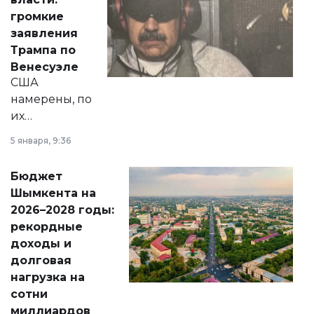
реформах до
громкие
вопросов армии,
заявления
экономики и
Трампа по
личного здоровья.
Венесуэле
США
намерены, по
их
утверждению,
5 января, 9:36
принести
свободу
Бюджет
народу
Шымкента на
Венесуэлы.
2026–2028 годы:
рекордные
доходы и
долговая
нагрузка на
сотни
миллиардов