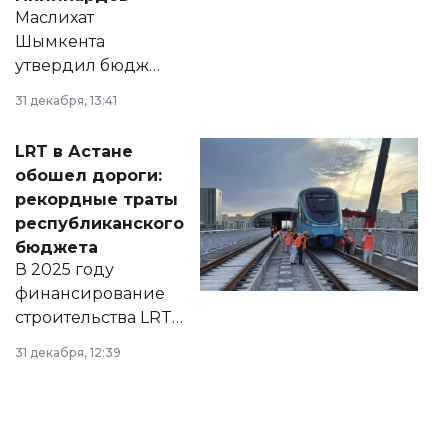
Маслихат
Шымкента
утвердил бюджет
города на 2026–
31 декабря, 13:41
2028 годы.
Соответствующий
LRT в Астане
документ
обошел дороги:
появился в базе
рекордные траты
нормативных
республиканского
правовых актов и
бюджета
на сайте маслихат
В 2025 году
города.
финансирование
строительства LRT
в Астане из
31 декабря, 12:39
республиканского
бюджета достигло
рекордных
объемов.