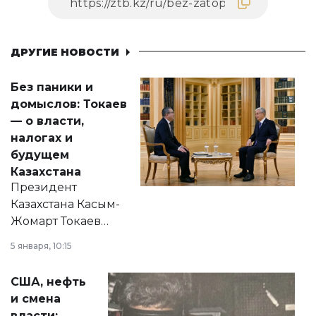
ДРУГИЕ НОВОСТИ
Без паники и
домыслов: Токаев
— о власти,
налогах и
будущем
Казахстана
Президент
Казахстана Касым-
Жомарт Токаев
прокомментировал
5 января, 10:15
сразу несколько
актуальных тем —
США, нефть
от слухов о
и смена
политических
власти: