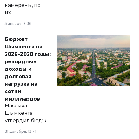
намерены, по
их
утверждению,
5 января, 9:36
принести
свободу
Бюджет
народу
Шымкента на
Венесуэлы.
2026–2028 годы:
рекордные
доходы и
долговая
нагрузка на
сотни
миллиардов
Маслихат
Шымкента
утвердил бюджет
города на 2026–
31 декабря, 13:41
2028 годы.