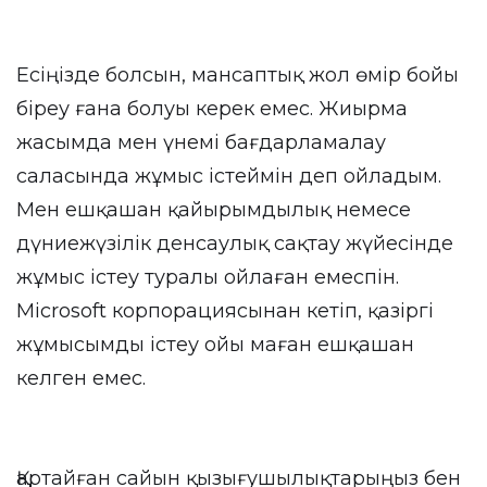
Есіңізде болсын, мансаптық жол өмір бойы
біреу ғана болуы керек емес. Жиырма
жасымда мен үнемі бағдарламалау
саласында жұмыс істеймін деп ойладым.
Мен ешқашан қайырымдылық немесе
дүниежүзілік денсаулық сақтау жүйесінде
жұмыс істеу туралы ойлаған емеспін.
Microsoft корпорациясынан кетіп, қазіргі
жұмысымды істеу ойы маған ешқашан
келген емес.
Қартайған сайын қызығушылықтарыңыз бен