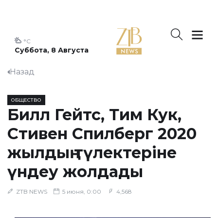
°C
Суббота, 8 Августа
Назад
ОБЩЕСТВО
Билл Гейтс, Тим Кук,
Стивен Спилберг 2020
жылдың түлектеріне
үндеу жолдады
ZTB NEWS
5 июня, 0:00
4,568