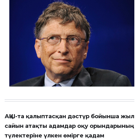
АҚШ-та қалыптасқан дәстүр бойынша жыл
сайын атақты адамдар оқу орындарының
түлектеріне үлкен өмірге қадам