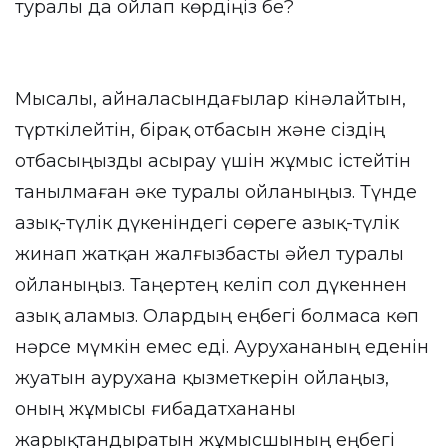
туралы да ойлап көрдіңіз бе?
Мысалы, айналасындағылар кінәлайтын,
түрткілейтін, бірақ отбасын және сіздің
отбасыңызды асырау үшін жұмыс істейтін
танылмаған әке туралы ойланыңыз. Түнде
азық-түлік дүкеніндегі сөреге азық-түлік
жинап жатқан жалғызбасты әйел туралы
ойланыңыз. Таңертең келіп сол дүкеннен
азық аламыз. Олардың еңбегі болмаса көп
нәрсе мүмкін емес еді. Аурухананың еденін
жуатын аурухана қызметкерін ойлаңыз,
оның жұмысы ғибадатхананы
жарықтандыратын жұмысшының еңбегі