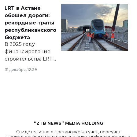
Соответствующий
LRT в Астане
документ
обошел дороги:
появился в базе
рекордные траты
нормативных
республиканского
правовых актов и
бюджета
на сайте маслихат
В 2025 году
города.
финансирование
строительства LRT
в Астане из
31 декабря, 12:39
республиканского
бюджета достигло
рекордных
объемов.
“ZTB NEWS” MEDIA HOLDING
Свидетельство о постановке на учет, переучет
периодического печатного издания, информационного