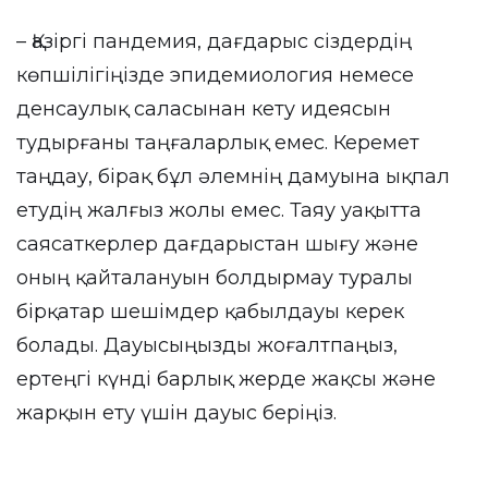
– Қазіргі пандемия, дағдарыс сіздердің
көпшілігіңізде эпидемиология немесе
денсаулық саласынан кету идеясын
тудырғаны таңғаларлық емес. Керемет
таңдау, бірақ бұл әлемнің дамуына ықпал
етудің жалғыз жолы емес. Таяу уақытта
саясаткерлер дағдарыстан шығу және
оның қайталануын болдырмау туралы
бірқатар шешімдер қабылдауы керек
болады. Дауысыңызды жоғалтпаңыз,
ертеңгі күнді барлық жерде жақсы және
жарқын ету үшін дауыс беріңіз.