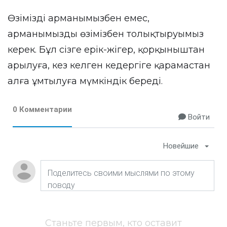
Өзімізді арманымызбен емес,
арманымызды өзімізбен толықтыруымыз
керек. Бұл сізге ерік-жігер, қорқыныштан
арылуға, кез келген кедергіге қарамастан
алға ұмтылуға мүмкіндік береді.
0 Комментарии
Войти
Новейшие
Станьте первым, кто оставит