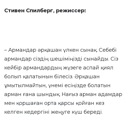
Стивен Спилберг, режиссер:
– Армандар әрқашан үлкен сынақ. Себебі
армандар сіздің шешіміңізді сынайды. Сіз
кейбір армандардың жүзеге аспай қиял
болып қалатынын білесіз. Әрқашан
ұмытылмайтын, үнемі есіңізде болатын
арман ғана шындық. Нағыз арман адамдар
мен қоршаған орта қарсы қойған кез
келген кедергіні жеңуге күш береді.