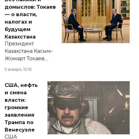
домыслов: Токаев
— о власти,
налогах и
будущем
Казахстана
Президент
Казахстана Касым-
Жомарт Токаев
прокомментировал
5 января, 10:15
сразу несколько
актуальных тем —
США, нефть
от слухов о
и смена
политических
власти:
реформах до
громкие
вопросов армии,
заявления
экономики и
Трампа по
личного здоровья.
Венесуэле
США