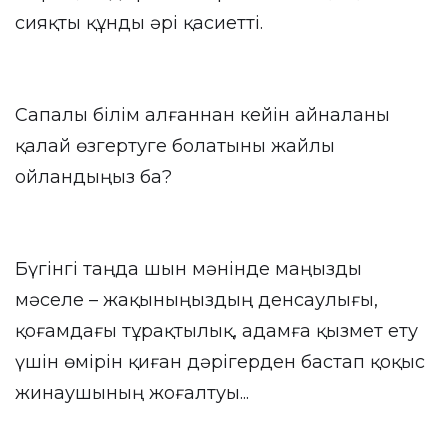
сияқты құнды әрі қасиетті.
Сапалы білім алғаннан кейін айналаны
қалай өзгертуге болатыны жайлы
ойландыңыз ба?
Бүгінгі таңда шын мәнінде маңызды
мәселе – жақыныңыздың денсаулығы,
қоғамдағы тұрақтылық, адамға қызмет ету
үшін өмірін қиған дәрігерден бастап қоқыс
жинаушының жоғалтуы...