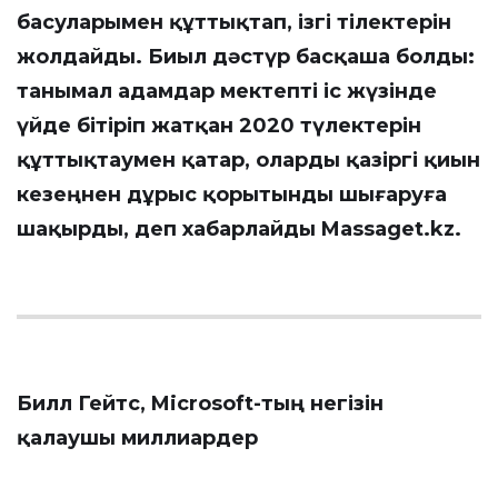
басуларымен құттықтап, ізгі тілектерін
жолдайды. Биыл дәстүр басқаша болды:
танымал адамдар мектепті іс жүзінде
үйде бітіріп жатқан 2020 түлектерін
құттықтаумен қатар, оларды қазіргі қиын
кезеңнен дұрыс қорытынды шығаруға
шақырды, деп хабарлайды
Massaget.kz
.
Билл Гейтс, Microsoft-тың негізін
қалаушы миллиардер