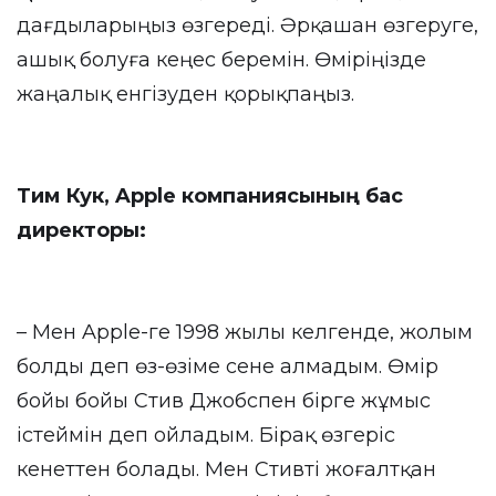
дағдыларыңыз өзгереді. Әрқашан өзгеруге,
ашық болуға кеңес беремін. Өміріңізде
жаңалық енгізуден қорықпаңыз.
Тим Кук, Apple компаниясының бас
директоры:
– Мен Apple-ге 1998 жылы келгенде, жолым
болды деп өз-өзіме сене алмадым. Өмір
бойы бойы Стив Джобспен бірге жұмыс
істеймін деп ойладым. Бірақ өзгеріс
кенеттен болады. Мен Стивті жоғалтқан