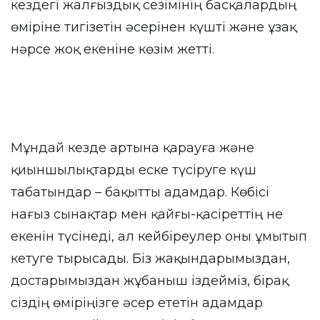
кездегі жалғыздық сезімінің басқалардың
өміріне тигізетін әсерінен күшті және ұзақ
нәрсе жоқ екеніне көзім жетті.
Мұндай кезде артына қарауға және
қиыншылықтарды еске түсіруге күш
табатындар – бақытты адамдар. Көбісі
нағыз сынақтар мен қайғы-қасіреттің не
екенін түсінеді, ал кейбіреулер оны ұмытып
кетуге тырысады. Біз жақындарымыздан,
достарымыздан жұбаныш іздейміз, бірақ
сіздің өміріңізге әсер ететін адамдар