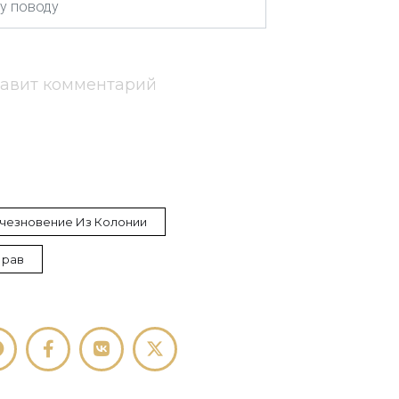
тавит комментарий
чезновение Из Колонии
Прав