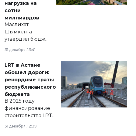
нагрузка на
сотни
миллиардов
Маслихат
Шымкента
утвердил бюджет
города на 2026–
31 декабря, 13:41
2028 годы.
Соответствующий
LRT в Астане
документ
обошел дороги:
появился в базе
рекордные траты
нормативных
республиканского
правовых актов и
бюджета
на сайте маслихат
В 2025 году
города.
финансирование
строительства LRT
в Астане из
31 декабря, 12:39
республиканского