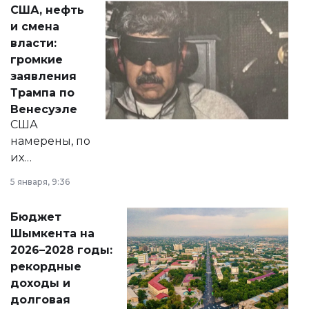
актуальных тем —
США, нефть
от слухов о
и смена
политических
власти:
реформах до
громкие
вопросов армии,
заявления
экономики и
Трампа по
личного здоровья.
Венесуэле
США
намерены, по
их
утверждению,
5 января, 9:36
принести
свободу
Бюджет
народу
Шымкента на
Венесуэлы.
2026–2028 годы:
рекордные
доходы и
долговая