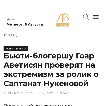
°C
Четверг, 6 Августа
Назад
НОВОСТИ МИРА
Бьюти-блогершу Гоар
Аветисян проверят на
экстремизм за ролик о
Салтанат Нукеновой
ZTB NEWS
11 апреля, 10:37
11,043
Популярный визажист ранее