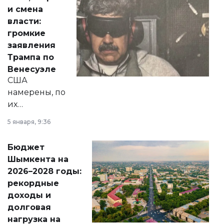
от слухов о
и смена
политических
власти:
реформах до
громкие
вопросов армии,
заявления
экономики и
Трампа по
личного здоровья.
Венесуэле
США
намерены, по
их
утверждению,
5 января, 9:36
принести
свободу
Бюджет
народу
Шымкента на
Венесуэлы.
2026–2028 годы:
рекордные
доходы и
долговая
нагрузка на