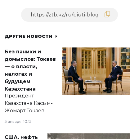
ДРУГИЕ НОВОСТИ
Без паники и
домыслов: Токаев
— о власти,
налогах и
будущем
Казахстана
Президент
Казахстана Касым-
Жомарт Токаев
прокомментировал
5 января, 10:15
сразу несколько
актуальных тем —
США, нефть