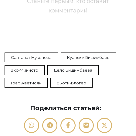
Станьте первым, кто оставит
комментарий
Салтанат Нукенова
Куандык Бишимбаев
Экс-Министр
Дело Бишимбаева
Гоар Аветисян
Бьюти-Блогер
Поделиться статьей: