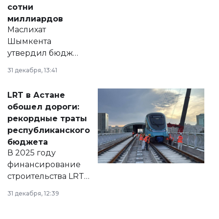
сотни
миллиардов
Маслихат
Шымкента
утвердил бюджет
города на 2026–
31 декабря, 13:41
2028 годы.
Соответствующий
LRT в Астане
документ
обошел дороги:
появился в базе
рекордные траты
нормативных
республиканского
правовых актов и
бюджета
на сайте маслихат
В 2025 году
города.
финансирование
строительства LRT
в Астане из
31 декабря, 12:39
республиканского
бюджета достигло