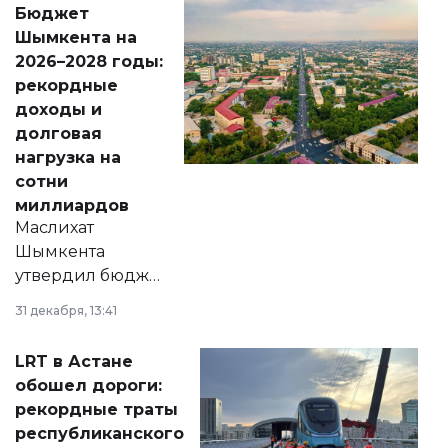
Бюджет
народу
Шымкента на
Венесуэлы.
2026–2028 годы:
рекордные
доходы и
долговая
нагрузка на
сотни
миллиардов
Маслихат
Шымкента
утвердил бюджет
города на 2026–
31 декабря, 13:41
2028 годы.
Соответствующий
LRT в Астане
документ
обошел дороги:
появился в базе
рекордные траты
нормативных
республиканского
правовых актов и