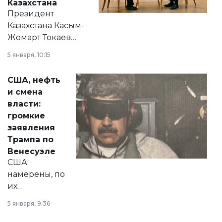
Казахстана
Президент
Казахстана Касым-
Жомарт Токаев
прокомментировал
5 января, 10:15
сразу несколько
актуальных тем —
США, нефть
от слухов о
и смена
политических
власти:
реформах до
громкие
вопросов армии,
заявления
экономики и
Трампа по
личного здоровья.
Венесуэле
США
намерены, по
их
утверждению,
5 января, 9:36
принести
свободу