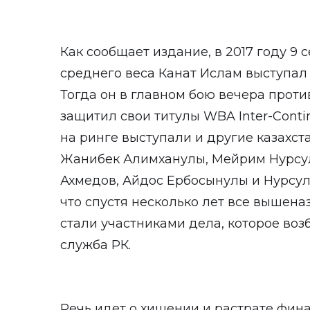
Как сообщает издание, в 2017 году 9 
среднего веса Канат Ислам выступал 
Тогда он в главном бою вечера прот
защитил свои титулы WBA Inter-Conti
на ринге выступали и другие казахст
Жанибек Алимханулы, Мейрим Нурсул
Ахмедов, Айдос Ербосынулы и Нурсул
что спустя несколько лет все вышена
стали участниками дела, которое во
служба РК.
Речь идет о хищении и растрате фин