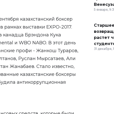
Венесуэ
5 января, 9:
сентября казахстанский боксер
Старшее
в рамках выставки EXPO-2017.
возвраща
ив канадца Брэндона Кука
растет 
nental и WBO NABO. В этот день
студент
31 декабря, 
анские профи - Жанкош Тураров,
танов, Руслан Мырсатаев, Али
тан Жанабаев. Стало известно,
званные казахстанские боксеры
збудила антикоррупционная
ансовых средств, которые были