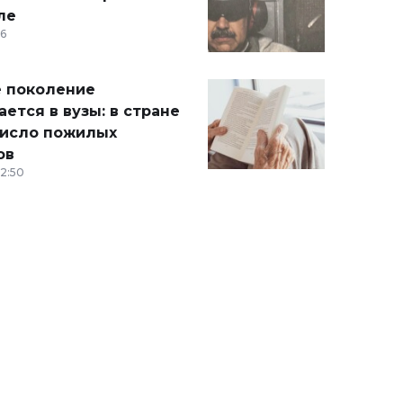
ле
36
 поколение
ется в вузы: в стране
число пожилых
ов
12:50