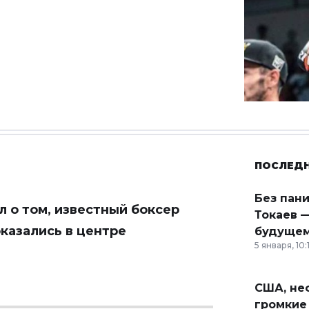
ПОСЛЕД
Без пан
 о том, известный боксер
Токаев —
оказались в центре
будущем
5 января, 10:
США, неф
громкие