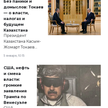
Без паники и
домыслов: Токаев
— о власти,
налогах и
будущем
Казахстана
Президент
Казахстана Касым-
Жомарт Токаев
прокомментировал
5 января, 10:15
сразу несколько
актуальных тем —
США, нефть
от слухов о
и смена
политических
власти:
реформах до
громкие
вопросов армии,
заявления
экономики и
Трампа по
личного здоровья.
Венесуэле
США