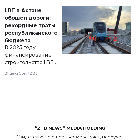
Соответствующий
LRT в Астане
документ
обошел дороги:
появился в базе
рекордные траты
нормативных
республиканского
правовых актов и
бюджета
на сайте маслихат
В 2025 году
города.
финансирование
строительства LRT
в Астане из
31 декабря, 12:39
республиканского
бюджета достигло
рекордных
объемов.
“ZTB NEWS” MEDIA HOLDING
Свидетельство о постановке на учет, переучет