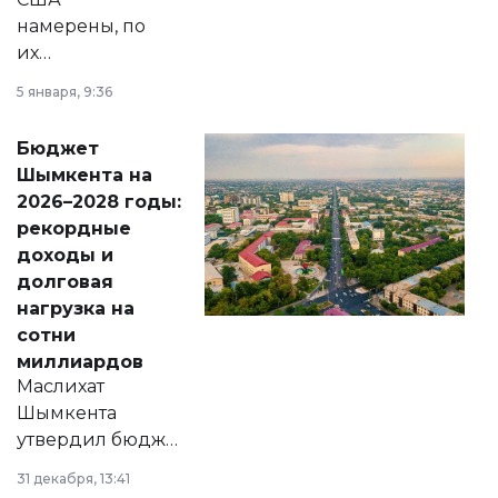
намерены, по
их
утверждению,
5 января, 9:36
принести
свободу
Бюджет
народу
Шымкента на
Венесуэлы.
2026–2028 годы:
рекордные
доходы и
долговая
нагрузка на
сотни
миллиардов
Маслихат
Шымкента
утвердил бюджет
города на 2026–
31 декабря, 13:41
2028 годы.