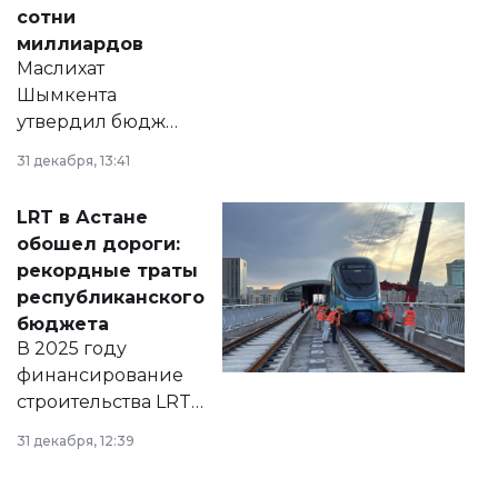
сотни
миллиардов
Маслихат
Шымкента
утвердил бюджет
города на 2026–
31 декабря, 13:41
2028 годы.
Соответствующий
LRT в Астане
документ
обошел дороги:
появился в базе
рекордные траты
нормативных
республиканского
правовых актов и
бюджета
на сайте маслихат
В 2025 году
города.
финансирование
строительства LRT
в Астане из
31 декабря, 12:39
республиканского
бюджета достигло