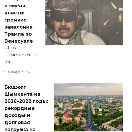
от слухов о
и смена
политических
власти:
реформах до
громкие
вопросов армии,
заявления
экономики и
Трампа по
личного здоровья.
Венесуэле
США
намерены, по
их
утверждению,
5 января, 9:36
принести
свободу
Бюджет
народу
Шымкента на
Венесуэлы.
2026–2028 годы:
рекордные
доходы и
долговая
нагрузка на