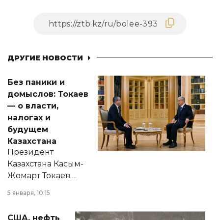
ДРУГИЕ НОВОСТИ
Без паники и
домыслов: Токаев
— о власти,
налогах и
будущем
Казахстана
Президент
Казахстана Касым-
Жомарт Токаев
прокомментировал
5 января, 10:15
сразу несколько
актуальных тем —
США, нефть