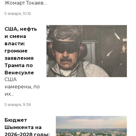
Жомарт Токаев
прокомментировал
5 января, 10:15
сразу несколько
актуальных тем —
США, нефть
от слухов о
и смена
политических
власти:
реформах до
громкие
вопросов армии,
заявления
экономики и
Трампа по
личного здоровья.
Венесуэле
США
намерены, по
их
утверждению,
5 января, 9:36
принести
свободу
Бюджет
народу
Шымкента на
Венесуэлы.
2026–2028 годы: