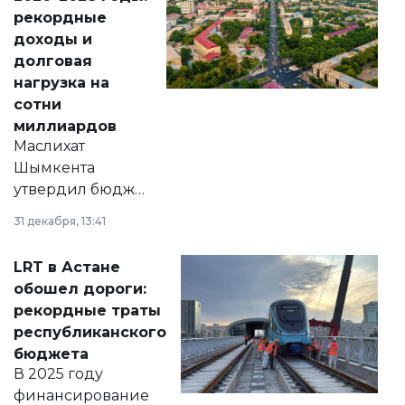
рекордные
доходы и
долговая
нагрузка на
сотни
миллиардов
Маслихат
Шымкента
утвердил бюджет
города на 2026–
31 декабря, 13:41
2028 годы.
Соответствующий
LRT в Астане
документ
обошел дороги:
появился в базе
рекордные траты
нормативных
республиканского
правовых актов и
бюджета
на сайте маслихат
В 2025 году
города.
финансирование