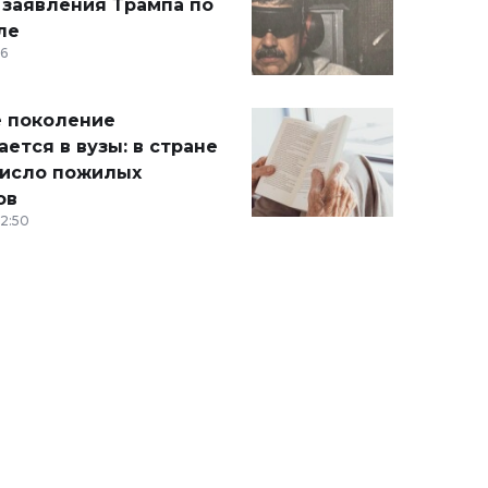
 заявления Трампа по
ле
36
 поколение
ется в вузы: в стране
число пожилых
ов
12:50