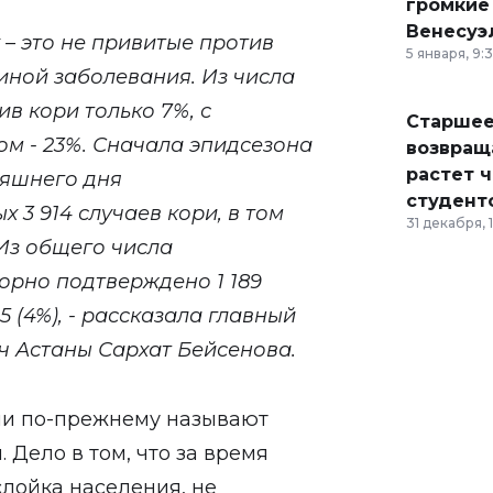
громкие
Венесуэ
– это не привитые против
5 января, 9:
иной заболевания. Из числа
в кори только 7%, с
Старшее
м - 23%. Сначала эпидсезона
возвраща
растет 
дняшнего дня
студент
3 914 случаев кори, в том
31 декабря, 
. Из общего числа
орно подтверждено 1 189
 (4%), - рассказала главный
ч Астаны Сархат Бейсенова.
чи по-прежнему называют
Дело в том, что за время
лойка населения, не