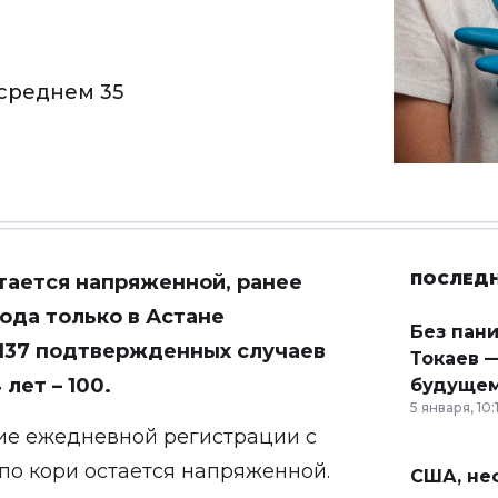
 среднем 35
ПОСЛЕД
стается напряженной, ранее
года только в Астане
Без пан
 137 подтвержденных случаев
Токаев —
лет – 100.
будущем
5 января, 10:
ие ежедневной регистрации с
 по кори остается напряженной.
США, неф