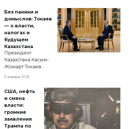
Без паники и
домыслов: Токаев
— о власти,
налогах и
будущем
Казахстана
Президент
Казахстана Касым-
Жомарт Токаев
прокомментировал
5 января, 10:15
сразу несколько
актуальных тем —
США, нефть
от слухов о
и смена
политических
власти:
реформах до
громкие
вопросов армии,
заявления
экономики и
Трампа по
личного здоровья.