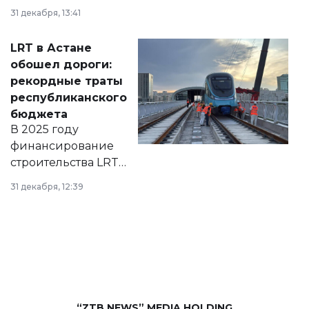
города на 2026–
31 декабря, 13:41
2028 годы.
Соответствующий
LRT в Астане
документ
обошел дороги:
появился в базе
рекордные траты
нормативных
республиканского
правовых актов и
бюджета
на сайте маслихат
В 2025 году
города.
финансирование
строительства LRT
в Астане из
31 декабря, 12:39
республиканского
бюджета достигло
рекордных
объемов.
“ZTB NEWS” MEDIA HOLDING