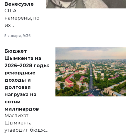
Венесуэле
США
намерены, по
их
утверждению,
5 января, 9:36
принести
свободу
Бюджет
народу
Шымкента на
Венесуэлы.
2026–2028 годы:
рекордные
доходы и
долговая
нагрузка на
сотни
миллиардов
Маслихат
Шымкента
утвердил бюджет