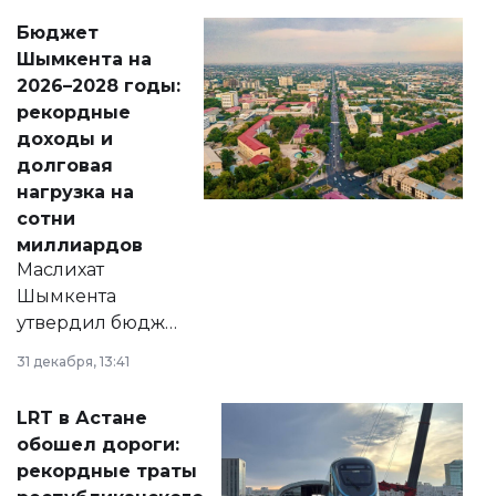
свободу
Бюджет
народу
Шымкента на
Венесуэлы.
2026–2028 годы:
рекордные
доходы и
долговая
нагрузка на
сотни
миллиардов
Маслихат
Шымкента
утвердил бюджет
города на 2026–
31 декабря, 13:41
2028 годы.
Соответствующий
LRT в Астане
документ
обошел дороги:
появился в базе
рекордные траты
нормативных