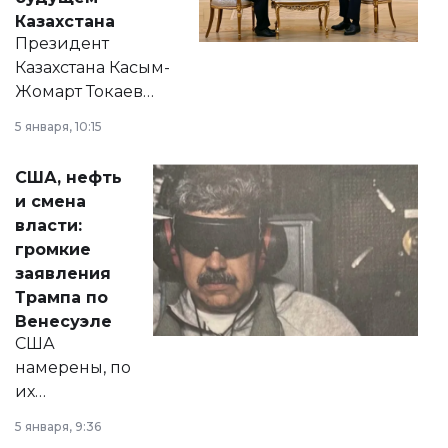
Казахстана
Президент
Казахстана Касым-
Жомарт Токаев
прокомментировал
5 января, 10:15
сразу несколько
актуальных тем —
США, нефть
от слухов о
и смена
политических
власти:
реформах до
громкие
вопросов армии,
заявления
экономики и
Трампа по
личного здоровья.
Венесуэле
США
намерены, по
их
утверждению,
5 января, 9:36
принести