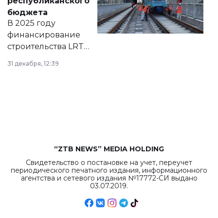
республиканского
правовых актов и
бюджета
на сайте маслихат
В 2025 году
города.
финансирование
строительства LRT
в Астане из
31 декабря, 12:39
республиканского
бюджета достигло
рекордных
объемов.
“ZTB NEWS” MEDIA HOLDING
Свидетельство о постановке на учет, переучет
периодического печатного издания, информационного
агентства и сетевого издания №17772-СИ выдано
03.07.2019.