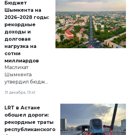
Бюджет
народу
Шымкента на
Венесуэлы.
2026–2028 годы:
рекордные
доходы и
долговая
нагрузка на
сотни
миллиардов
Маслихат
Шымкента
утвердил бюджет
города на 2026–
31 декабря, 13:41
2028 годы.
Соответствующий
LRT в Астане
документ
обошел дороги:
появился в базе
рекордные траты
нормативных
республиканского
правовых актов и