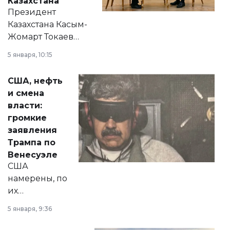
Казахстана
Президент
Казахстана Касым-
Жомарт Токаев
прокомментировал
5 января, 10:15
сразу несколько
актуальных тем —
США, нефть
от слухов о
и смена
политических
власти:
реформах до
громкие
вопросов армии,
заявления
экономики и
Трампа по
личного здоровья.
Венесуэле
США
намерены, по
их
утверждению,
5 января, 9:36
принести
свободу