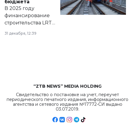
бюджета
на сайте маслихат
В 2025 году
города.
финансирование
строительства LRT
в Астане из
31 декабря, 12:39
республиканского
бюджета достигло
рекордных
объемов.
“ZTB NEWS” MEDIA HOLDING
Свидетельство о постановке на учет, переучет
периодического печатного издания, информационного
агентства и сетевого издания №17772-СИ выдано
03.07.2019.