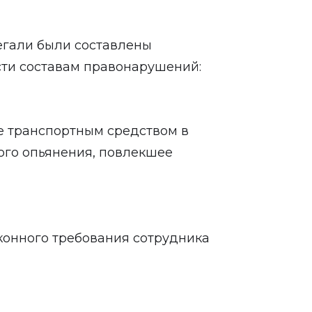
егали были составлены
ти составам правонарушений:
ие транспортным средством в
ого опьянения, повлекшее
законного требования сотрудника