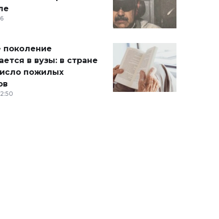
ле
36
 поколение
ется в вузы: в стране
число пожилых
ов
12:50