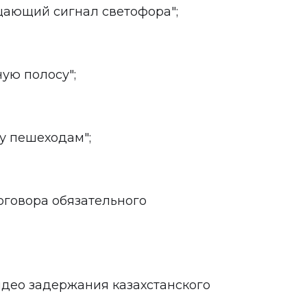
ещающий сигнал светофора";
ную полосу";
гу пешеходам";
договора обязательного
идео задержания казахстанского