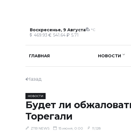
Воскресенье, 9 Августа
°C
469.93
541.64
5.71
ГЛАВНАЯ
НОВОСТИ
Назад
НОВОСТИ
Будет ли обжаловат
Торегали
ZTB NEWS
15 июня, 0:00
11,128