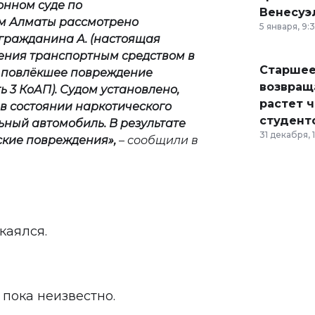
нном суде по
Венесуэ
 Алматы рассмотрено
5 января, 9:
гражданина А. (настоящая
ления транспортным средством в
Старшее
, повлёкшее повреждение
возвраща
ь 3 КоАП). Судом установлено,
растет 
 в состоянии наркотического
студент
ьный автомобиль. В результате
31 декабря, 
ские повреждения
»,
– сообщили в
каялся.
пока неизвестно.