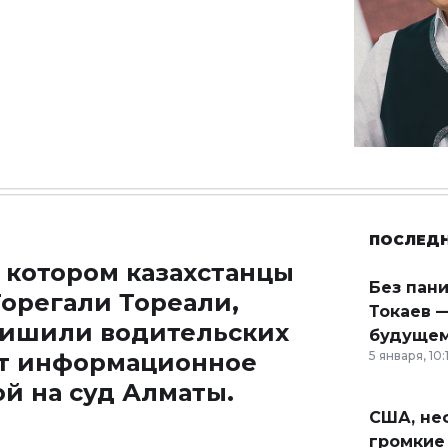
ПОСЛЕД
 котором казахстанцы
Без пан
Торегали Тореали,
Токаев —
 лишили водительских
будущем
ает информационное
5 января, 10:
й на суд Алматы.
США, неф
громкие