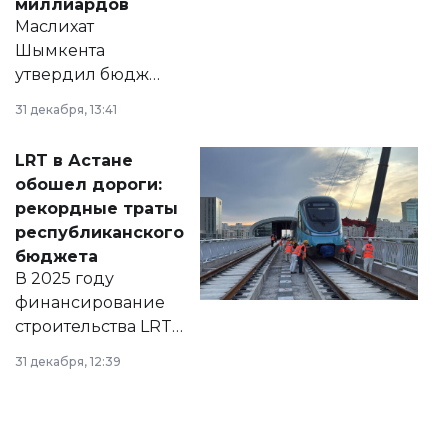
миллиардов
Маслихат
Шымкента
утвердил бюджет
города на 2026–
31 декабря, 13:41
2028 годы.
Соответствующий
LRT в Астане
документ
обошел дороги:
появился в базе
рекордные траты
нормативных
республиканского
правовых актов и
бюджета
на сайте маслихат
В 2025 году
города.
финансирование
строительства LRT
в Астане из
31 декабря, 12:39
республиканского
бюджета достигло
рекордных
объемов.