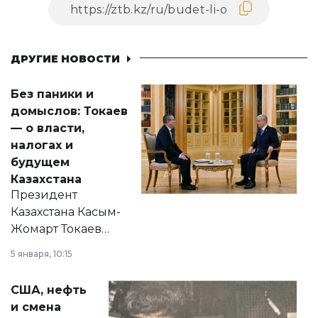
ДРУГИЕ НОВОСТИ
Без паники и
домыслов: Токаев
— о власти,
налогах и
будущем
Казахстана
Президент
Казахстана Касым-
Жомарт Токаев
прокомментировал
5 января, 10:15
сразу несколько
актуальных тем —
США, нефть
от слухов о
и смена
политических