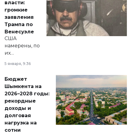
власти:
реформах до
громкие
вопросов армии,
заявления
экономики и
Трампа по
личного здоровья.
Венесуэле
США
намерены, по
их
утверждению,
5 января, 9:36
принести
свободу
Бюджет
народу
Шымкента на
Венесуэлы.
2026–2028 годы:
рекордные
доходы и
долговая
нагрузка на
сотни