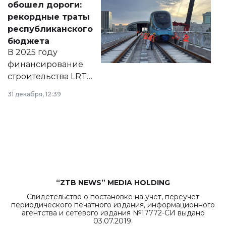
обошел дороги:
появился в базе
рекордные траты
нормативных
республиканского
правовых актов и
бюджета
на сайте маслихат
В 2025 году
города.
финансирование
строительства LRT
в Астане из
31 декабря, 12:39
республиканского
бюджета достигло
рекордных
объемов.
“ZTB NEWS” MEDIA HOLDING
Свидетельство о постановке на учет, переучет
периодического печатного издания, информационного
агентства и сетевого издания №17772-СИ выдано
03.07.2019.