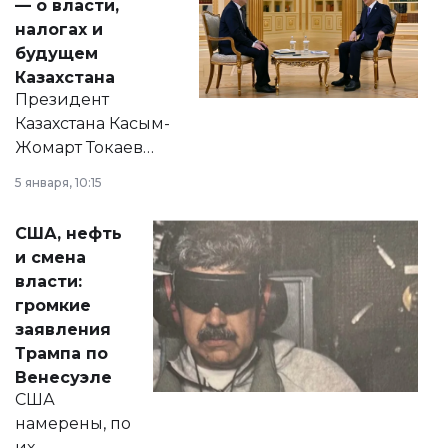
— о власти,
налогах и
будущем
Казахстана
Президент
Казахстана Касым-
Жомарт Токаев
прокомментировал
5 января, 10:15
сразу несколько
актуальных тем —
США, нефть
от слухов о
и смена
политических
власти:
реформах до
громкие
вопросов армии,
заявления
экономики и
Трампа по
личного здоровья.
Венесуэле
США
намерены, по
их