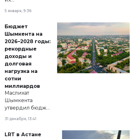
утверждению,
5 января, 9:36
принести
свободу
Бюджет
народу
Шымкента на
Венесуэлы.
2026–2028 годы:
рекордные
доходы и
долговая
нагрузка на
сотни
миллиардов
Маслихат
Шымкента
утвердил бюджет
города на 2026–
31 декабря, 13:41
2028 годы.
Соответствующий
LRT в Астане
документ