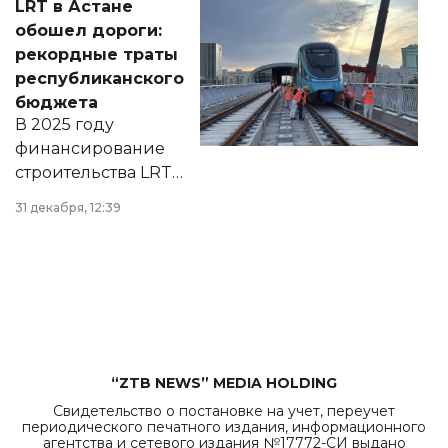
LRT в Астане
документ
обошел дороги:
появился в базе
рекордные траты
нормативных
республиканского
правовых актов и
бюджета
на сайте маслихат
В 2025 году
города.
финансирование
строительства LRT
в Астане из
31 декабря, 12:39
республиканского
бюджета достигло
рекордных
объемов.
“ZTB NEWS” MEDIA HOLDING
Свидетельство о постановке на учет, переучет
периодического печатного издания, информационного
агентства и сетевого издания №17772-СИ выдано