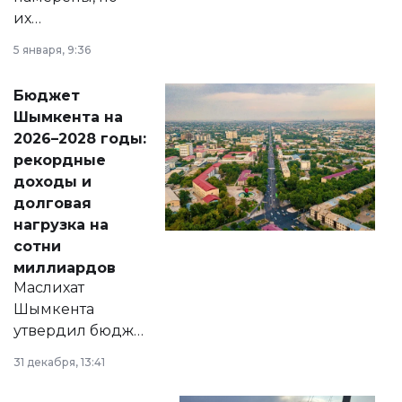
их
утверждению,
5 января, 9:36
принести
свободу
Бюджет
народу
Шымкента на
Венесуэлы.
2026–2028 годы:
рекордные
доходы и
долговая
нагрузка на
сотни
миллиардов
Маслихат
Шымкента
утвердил бюджет
города на 2026–
31 декабря, 13:41
2028 годы.
Соответствующий