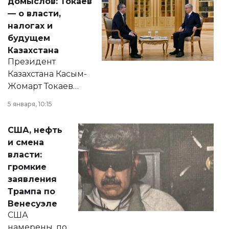
домыслов: Токаев
— о власти,
налогах и
будущем
Казахстана
Президент
Казахстана Касым-
Жомарт Токаев
прокомментировал
5 января, 10:15
сразу несколько
актуальных тем —
США, нефть
от слухов о
и смена
политических
власти:
реформах до
громкие
вопросов армии,
заявления
экономики и
Трампа по
личного здоровья.
Венесуэле
США
намерены, по